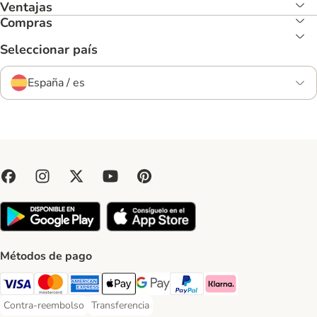
Ventajas
Compras
Seleccionar país
España / es
Métodos de pago
Visa Payment Method
Mastercard Payment Method
American Express Payment Method
Apple Pay Payment Method
Google Pay Payment Method
PayPal Payment Method
Klarna Payment Method
Contra-reembolso
Transferencia
Contra-reembolso Payment Method
Transferencia Payment Method