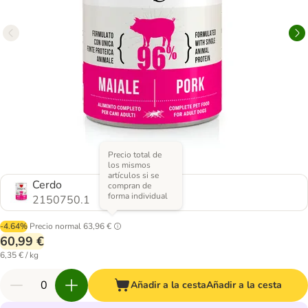
Precio total de
los mismos
artículos si se
Cerdo
compran de
forma individual
2150750.1
-4.64%
Precio normal
63,96 €
60,99 €
6,35 € / kg
Añadir a la cesta
Añadir a la cesta