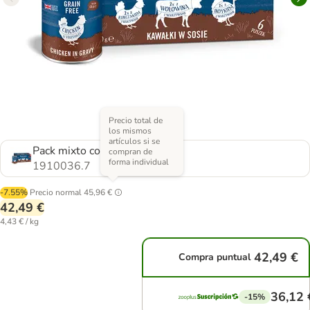
Precio total de
los mismos
artículos si se
Pack mixto con 3 variantes
compran de
forma individual
1910036.7
-7.55%
Precio normal
45,96 €
42,49 €
4,43 € / kg
42,49 €
Compra puntual
36,12 
-15%