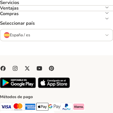
Servicios
Ventajas
Compras
Seleccionar país
España / es
Métodos de pago
Visa Payment Method
Mastercard Payment Method
American Express Payment Method
Apple Pay Payment Method
Google Pay Payment Method
PayPal Payment Method
Klarna Payment Method