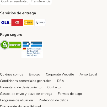
Contra-reembolso
Transferencia
Contra-reembolso Payment Method
Transferencia Payment Method
Servicios de entrega
GLS Shipping Method
CTTExpress Shipping Method
InPost Shipping Method
paack Shipping Method
Pago seguro
Security
Security
Quiénes somos
Empleo
Corporate Website
Aviso Legal
Condiciones comerciales generales
DSA
Formulario de desistimiento
Contacto
Gastos de envío y plazo de entrega
Formas de pago
Programa de afiliación
Protección de datos
Declaración de accesibilidad