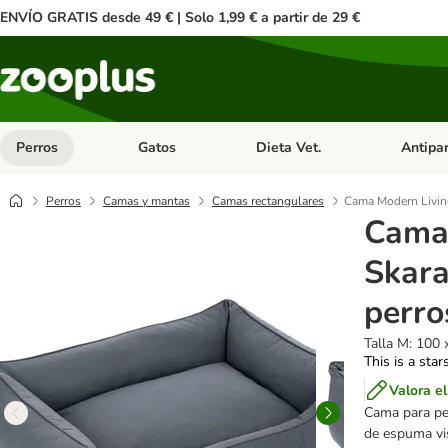
ENVÍO GRATIS desde 49 € | Solo 1,99 € a partir de 29 €
Perros
Gatos
Dieta Vet.
Antipar
Menú de categoria abierto: Perros
Menú de categoria abierto: Gatos
Menú de ca
Perros
Camas y mantas
Camas rectangulares
Cama Modern Living
Cama
Skara
perro
Talla M: 100 
This is a star
Valora e
Cama para pe
de espuma vis