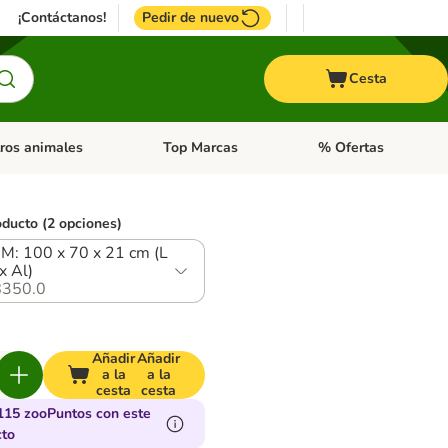
¡Contáctanos!
Pedir de nuevo
Cesta
ros animales
Top Marcas
% Ofertas
: Roedores y +
de categoria abierto: Pájaros
Menú de categoria abierto: Otros animales
Menú de categoria abie
oducto (2 opciones)
 M: 100 x 70 x 21 cm (L
x Al)
350.0
Añadir
Añadir
a la
a la
cesta
cesta
115 zooPuntos con este
cto