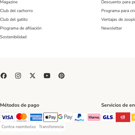
Magazine
Descuento para p
Club del cachorro
Programa para cr
Club del gatito
Ventajas de zoopl
Programa de afiliación
Newsletter
Sostenibilidad
Métodos de pago
Servicios de e
GLS Ship
CT
Visa Payment Method
Mastercard Payment Method
American Express Payment Method
Apple Pay Payment Method
Google Pay Payment Method
PayPal Payment Method
Klarna Payment Method
Contra-reembolso
Transferencia
Contra-reembolso Payment Method
Transferencia Payment Method