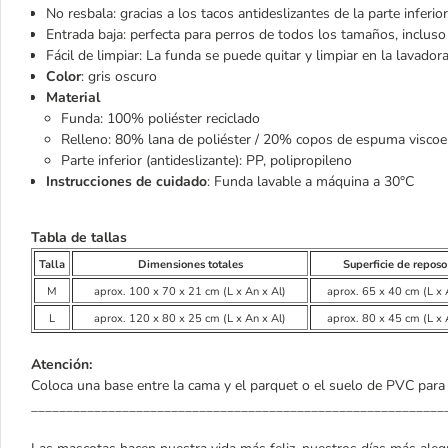
No resbala: gracias a los tacos antideslizantes de la parte inferior
Entrada baja: perfecta para perros de todos los tamaños, inclu
Fácil de limpiar: La funda se puede quitar y limpiar en la lavador
Color
: gris oscuro
Material
Funda: 100% poliéster reciclado
Relleno: 80% lana de poliéster / 20% copos de espuma viscoel
Parte inferior (antideslizante): PP, polipropileno
Instrucciones de cuidado
: Funda lavable a máquina a 30°C
Tabla de tallas
Talla
Dimensiones totales
Superficie de reposo
M
aprox. 100 x 70 x 21 cm (L x An x Al)
aprox. 65 x 40 cm (L x 
L
aprox. 120 x 80 x 25 cm (L x An x Al)
aprox. 80 x 45 cm (L x 
Atención:
Coloca una base entre la cama y el parquet o el suelo de PVC para 
___________________________________________________________