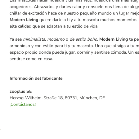
Las mascotas hacen nuestra vida más feliz, nuestros días más ale
acogedores. Abrazarlos y darles calor y consuelo nos llena de alegrí
chillar de excitación hace de nuestro pequeño mundo un lugar mejo
Modern Living
quiere darte a ti y a tu mascota muchos momentos 
alta calidad que se adaptan a tu estilo de vida.
Ya sea
minimalista
,
moderno
o
de estilo boho
,
Modern Living
te pe
armonioso y con estilo para ti y tu mascota. Uno que atraiga a tu m
espacio propio donde pueda jugar, dormir y sentirse cómoda. Un 
sentirse como en casa.
Información del fabricante
zooplus SE
Herzog-Wilhelm-Straße 18, 80331, München, DE
¡Contáctanos!