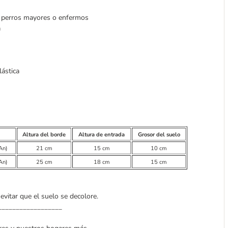
so perros mayores o enfermos
a
ástica
Altura del borde
Altura de entrada
Grosor del suelo
An)
21 cm
15 cm
10 cm
An)
25 cm
18 cm
15 cm
evitar que el suelo se decolore.
__________________