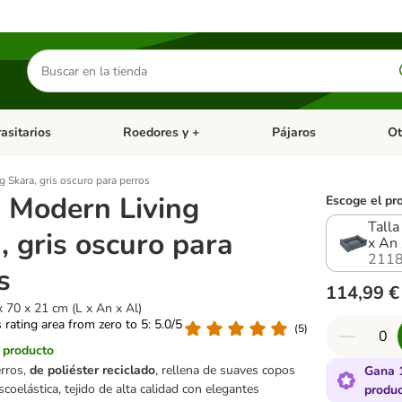
Buscar
productos
asitarios
Roedores y +
Pájaros
Ot
tegoria abierto: Dieta Vet.
Menú de categoria abierto: Antiparasitarios
Menú de categoria abierto
Menú 
 Skara, gris oscuro para perros
 Modern Living
Escoge el pr
Talla
, gris oscuro para
x An 
2118
s
114,99 €
x 70 x 21 cm (L x An x Al)
s rating area from zero to 5: 5.0/5
(
5
)
l producto
rros,
de poliéster reciclado
, rellena de suaves copos
Gana 
coelástica, tejido de alta calidad con elegantes
produ