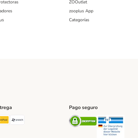
rotectoras
ZOOutlet
iadores
zooplus App
us
Categorías
ntrega
Pago seguro
ping Method
TExpress Shipping Method
InPost Shipping Method
paack Shipping Method
Security
Securit