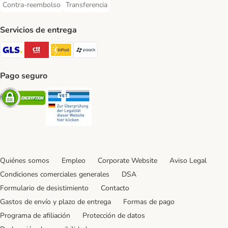
Contra-reembolso
Transferencia
Contra-reembolso Payment Method
Transferencia Payment Method
Servicios de entrega
GLS Shipping Method
CTTExpress Shipping Method
InPost Shipping Method
paack Shipping Method
Pago seguro
Security
Security
Quiénes somos
Empleo
Corporate Website
Aviso Legal
Condiciones comerciales generales
DSA
Formulario de desistimiento
Contacto
Gastos de envío y plazo de entrega
Formas de pago
Programa de afiliación
Protección de datos