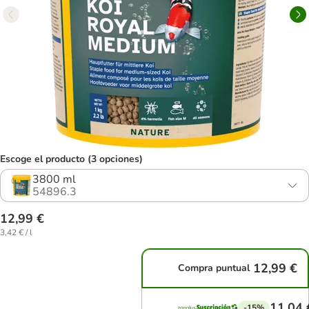
Escoge el producto (3 opciones)
3800 ml
54896.3
12,99 €
3,42 € / l
12,99 €
Compra puntual
11,04 
-15%