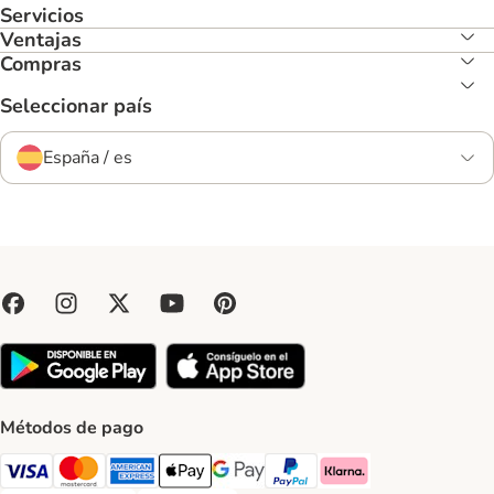
Servicios
Ventajas
Compras
Seleccionar país
España / es
Métodos de pago
Visa Payment Method
Mastercard Payment Method
American Express Payment Method
Apple Pay Payment Method
Google Pay Payment Method
PayPal Payment Method
Klarna Payment Method