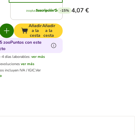
4,07 €
-15%
Añadir
Añadir
a la
a la
cesta
cesta
5 zooPuntos con este
cto
-4 días laborables:
ver más
devoluciones
ver más
os incluyen IVA / IGIC.
Ver
ío