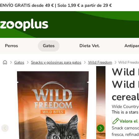
ENVÍO GRATIS desde 49 € | Solo 1,99 € a partir de 29 €
Perros
Gatos
Dieta Vet.
Antipar
Menú de categoria abierto: Perros
Menú de categoria abierto: Gatos
Menú de ca
Gatos
Snacks y golosinas para gatos
Wild Freedom
Wild Freedom
Wild 
Wild 
cerea
Wide Country 
This is a stars
Valora el
Snack carnoso
fresca, refina