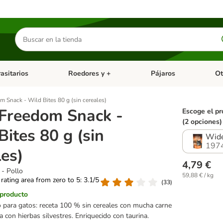
Buscar
productos
asitarios
Roedores y +
Pájaros
Ot
tegoria abierto: Dieta Vet.
Menú de categoria abierto: Antiparasitarios
Menú de categoria abierto
Menú 
 Snack - Wild Bites 80 g (sin cereales)
Freedom Snack -
Escoge el pr
(2 opciones)
Bites 80 g (sin
Wide
197
les)
4,79 €
- Pollo
59,88 € / kg
 rating area from zero to 5: 3.1/5
(
33
)
 producto
 para gatos: receta 100 % sin cereales con mucha carne
da con hierbas silvestres. Enriquecido con taurina.