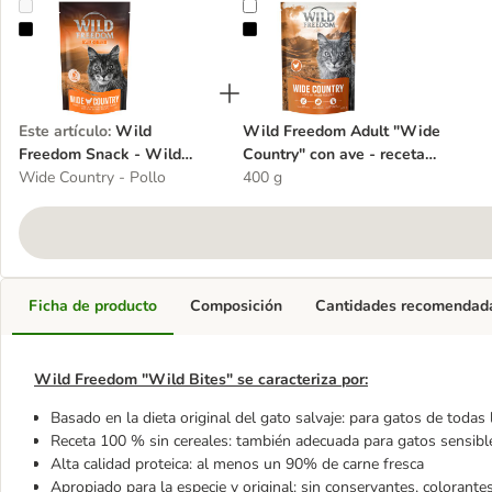
Wild Freedom Snack - Wild Bites 80 g (sin cereales)
Wild Freedom Adult "Wide Country"
Este artículo
:
Wild
Wild Freedom Adult "Wide
Freedom Snack - Wild
Country" con ave - receta
Bites 80 g (sin cereales)
Wide Country - Pollo
sin cereales
400 g
Ficha de producto
Composición
Cantidades recomendad
Wild Freedom "Wild Bites" se caracteriza por:
Basado en la dieta original del gato salvaje: para gatos de todas
Receta 100 % sin cereales: también adecuada para gatos sensibl
Alta calidad proteica: al menos un 90% de carne fresca
Apropiado para la especie y original: sin conservantes, colorante