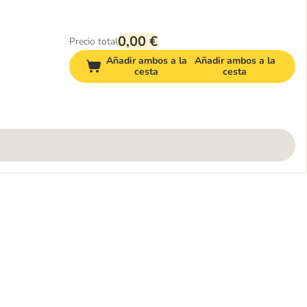
0,00 €
Precio total
Añadir ambos a la
Añadir ambos a la
cesta
cesta