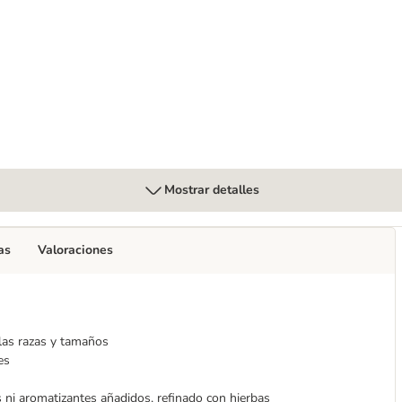
 con ave - receta sin cereales
Mostrar detalles
as
Valoraciones
 las razas y tamaños
es
s ni aromatizantes añadidos, refinado con hierbas