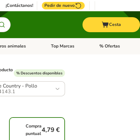
¡Contáctanos!
Pedir de nuevo
Cesta
ros animales
Top Marcas
% Ofertas
: Roedores y +
de categoria abierto: Pájaros
Menú de categoria abierto: Otros animales
Menú de categoria abie
oducto
% Descuentos disponibles
 Country - Pollo
4143.1
Compra
4,79 €
puntual