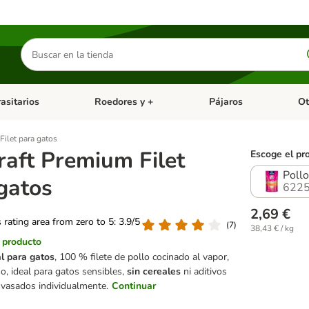
Buscar
productos
asitarios
Roedores y +
Pájaros
Ot
tegoria abierto: Dieta Vet.
Menú de categoria abierto: Antiparasitarios
Menú de categoria abierto
Menú 
Filet para gatos
raft Premium Filet
Escoge el pr
Pollo
gatos
6225
2,69 €
s rating area from zero to 5: 3.9/5
(
7
)
38,43 € / kg
l producto
l para gatos
, 100 % filete de pollo cocinado al vapor,
so, ideal para gatos sensibles,
sin cereales
ni aditivos
 Envasados individualmente.
Continuar