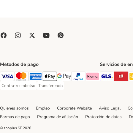
Métodos de pago
Servicios de e
GLS Ship
CT
Visa Payment Method
Mastercard Payment Method
American Express Payment Method
Apple Pay Payment Method
Google Pay Payment Method
PayPal Payment Method
Klarna Payment Method
Contra-reembolso
Transferencia
Contra-reembolso Payment Method
Transferencia Payment Method
Quiénes somos
Empleo
Corporate Website
Aviso Legal
Co
Formas de pago
Programa de afiliación
Protección de datos
De
© zooplus SE
2026