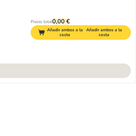
0,00 €
Precio total
Añadir ambos a la
Añadir ambos a la
cesta
cesta