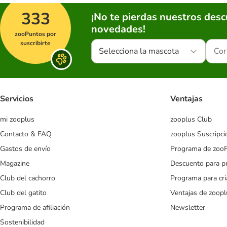
333
¡No te pierdas nuestros des
novedades!
zooPuntos por
suscribirte
Selecciona la mascota
Servicios
Ventajas
mi zooplus
zooplus Club
Contacto & FAQ
zooplus Suscripci
Gastos de envío
Programa de zoo
Magazine
Descuento para p
Club del cachorro
Programa para cr
Club del gatito
Ventajas de zoopl
Programa de afiliación
Newsletter
Sostenibilidad