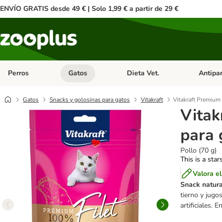
ENVÍO GRATIS desde 49 € | Solo 1,99 € a partir de 29 €
Perros
Gatos
Dieta Vet.
Antipar
Menú de categoria abierto: Perros
Menú de categoria abierto: Gatos
Menú de ca
Gatos
Snacks y golosinas para gatos
Vitakraft
Vitakraft Premium 
Vitak
para 
Pollo (70 g)
This is a star
Valora e
Snack natura
tierno y jugo
artificiales.