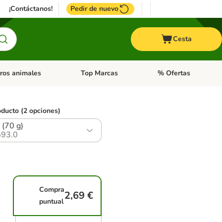
¡Contáctanos!
Pedir de nuevo
Cesta
ros animales
Top Marcas
% Ofertas
: Roedores y +
de categoria abierto: Pájaros
Menú de categoria abierto: Otros animales
Menú de categoria abie
oducto (2 opciones)
 (70 g)
93.0
Compra
2,69 €
puntual