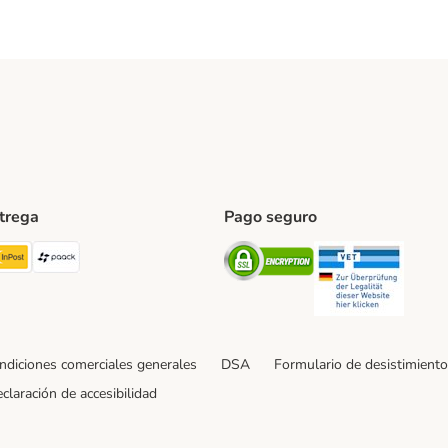
ntrega
Pago seguro
ping Method
TExpress Shipping Method
InPost Shipping Method
paack Shipping Method
Security
Securit
ndiciones comerciales generales
DSA
Formulario de desistimiento
claración de accesibilidad