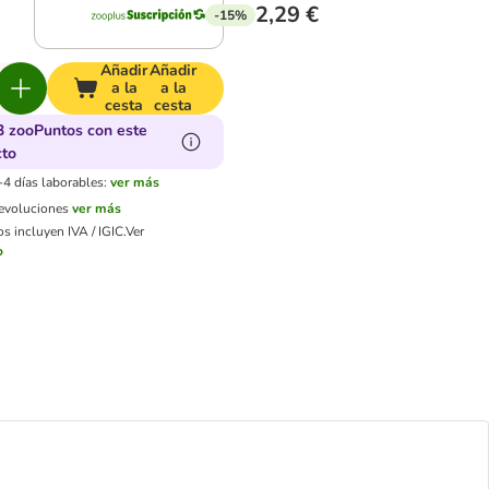
2,29 €
-15%
Añadir
Añadir
a la
a la
cesta
cesta
3 zooPuntos con este
cto
-4 días laborables:
ver más
devoluciones
ver más
s incluyen IVA / IGIC.
Ver
o