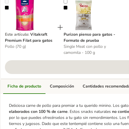
Vitakraft Premium Filet para gatos
Purizon pienso para gatos - Form
Este artículo
:
Vitakraft
Purizon pienso para gatos -
Premium Filet para gatos
Formato de prueba
Pollo (70 g)
Single Meat con pollo y
camomila - 100 g
Ficha de producto
Composición
Cantidades recomendad
Deliciosa carne de pollo para premiar a tu querido minino. Los gat
elaborados con 100 % de carne
. Estos snacks naturales
no conti
por lo que puedes ofrecérselos a tu gato sin remordimientos. Los f
tiernos y jugosos. Dado que este tentempié contiene solo una fuent