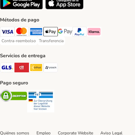
Métodos de pago
Visa Payment Method
Mastercard Payment Method
American Express Payment Method
Apple Pay Payment Method
Google Pay Payment Method
PayPal Payment Method
Klarna Payment Method
Contra-reembolso
Transferencia
Contra-reembolso Payment Method
Transferencia Payment Method
Servicios de entrega
GLS Shipping Method
CTTExpress Shipping Method
InPost Shipping Method
paack Shipping Method
Pago seguro
Security
Security
Quiénes somos
Empleo
Corporate Website
Aviso Legal