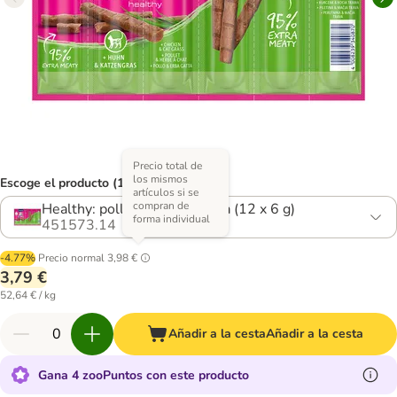
Precio total de
los mismos
Escoge el producto (12 opciones)
artículos si se
compran de
Healthy: pollo y hierba gatera (12 x 6 g)
forma individual
451573.14
-4.77%
Precio normal
3,98 €
3,79 €
52,64 € / kg
Añadir a la cesta
Añadir a la cesta
Gana 4 zooPuntos con este producto