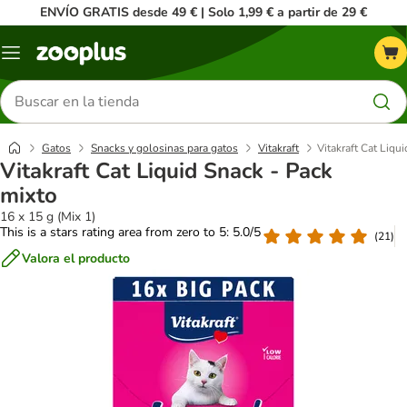
ENVÍO GRATIS desde 49 € | Solo 1,99 € a partir de 29 €
Menú
Buscar
productos
Gatos
Snacks y golosinas para gatos
Vitakraft
Vitakraft Cat Liqu
Vitakraft Cat Liquid Snack - Pack
mixto
16 x 15 g (Mix 1)
This is a stars rating area from zero to 5: 5.0/5
(
21
)
Valora el producto