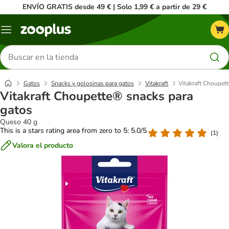
ENVÍO GRATIS desde 49 € | Solo 1,99 € a partir de 29 €
Menú
Buscar
productos
Gatos
Snacks y golosinas para gatos
Vitakraft
Vitakraft Choupet
Vitakraft Choupette® snacks para
gatos
Queso 40 g
This is a stars rating area from zero to 5: 5.0/5
(
1
)
Valora el producto