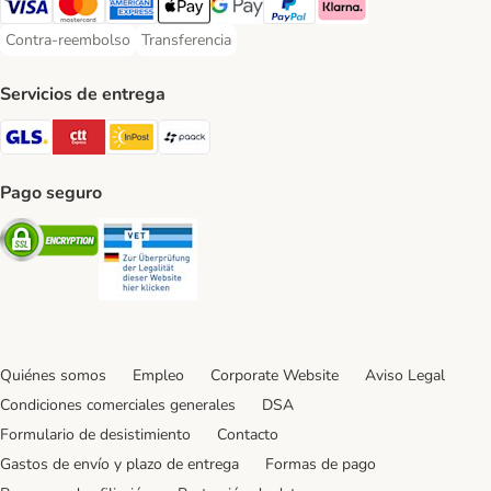
Visa Payment Method
Mastercard Payment Method
American Express Payment Method
Apple Pay Payment Method
Google Pay Payment Method
PayPal Payment Method
Klarna Payment Method
Contra-reembolso
Transferencia
Contra-reembolso Payment Method
Transferencia Payment Method
Servicios de entrega
GLS Shipping Method
CTTExpress Shipping Method
InPost Shipping Method
paack Shipping Method
Pago seguro
Security
Security
Quiénes somos
Empleo
Corporate Website
Aviso Legal
Condiciones comerciales generales
DSA
Formulario de desistimiento
Contacto
Gastos de envío y plazo de entrega
Formas de pago