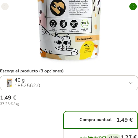
Escoge el producto (3 opciones)
40 g
1852562.0
1,49 €
37,25 € / kg
1,49 €
Compra puntual
1,27 €
-15%