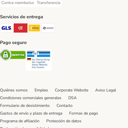
Contra-reembolso
Transferencia
Contra-reembolso Payment Method
Transferencia Payment Method
Servicios de entrega
GLS Shipping Method
CTTExpress Shipping Method
InPost Shipping Method
paack Shipping Method
Pago seguro
Security
Security
Quiénes somos
Empleo
Corporate Website
Aviso Legal
Condiciones comerciales generales
DSA
Formulario de desistimiento
Contacto
Gastos de envío y plazo de entrega
Formas de pago
Programa de afiliación
Protección de datos