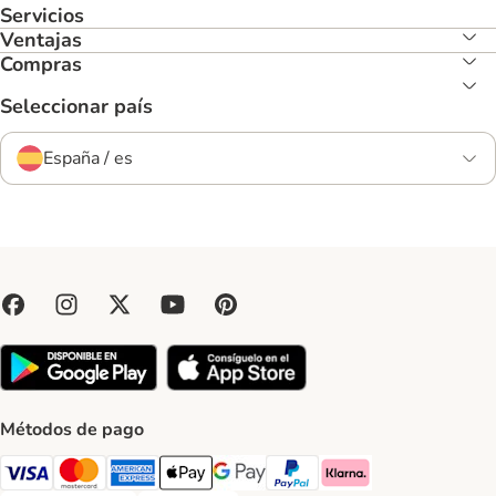
Servicios
Ventajas
Compras
Seleccionar país
España / es
Métodos de pago
Visa Payment Method
Mastercard Payment Method
American Express Payment Method
Apple Pay Payment Method
Google Pay Payment Method
PayPal Payment Method
Klarna Payment Method