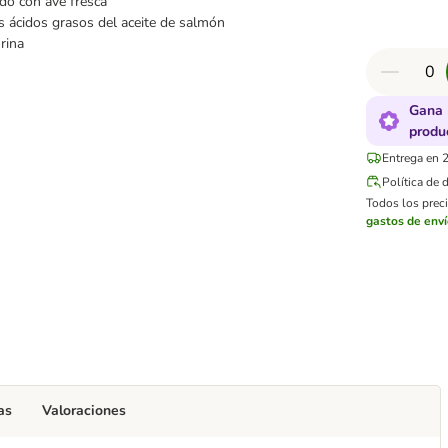
do con ave fresca
s ácidos grasos del aceite de salmón
rina
Gana 
produ
Entrega en 2
Política de 
Todos los preci
gastos de env
as
Valoraciones