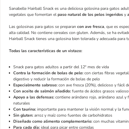
Sanabelle Hairball Snack es una deliciosa golosina para gatos adult
vegetales que fomentan el
paso natural de los pelos ingeridos
y
Las golosinas para gatos se preparan
con ave fresca
, que es espec
alta calidad. No contiene cereales con gluten. Además, se ha evitado
Hairball Snack tienes una golosina bien tolerada y adecuada para t
Todas las características de un vistazo:
Snack para gatos adultos a partir del 12º mes de vida
Contra la formación de bolas de pelo:
con ciertas fibras vegeta
digestivo y reducir la formación de bolas de pelo
Especialmente sabroso:
con ave fresca (20%), delicioso y fácil de
Con aceite de salmón añadido:
fuente de ácidos grasos valios
Apoyo a las defensas:
contiene arándano rojo, arándano azul y 
naturales
Con taurina:
importante para mantener la visión normal y la func
Sin gluten:
arroz y maíz como fuentes de carbohidratos
Diseñado como alimento complementario:
con muchas vitamina
Para cada día:
ideal para picar entre comidas