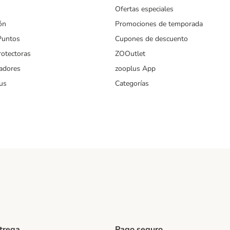
Ofertas especiales
ón
Promociones de temporada
Puntos
Cupones de descuento
rotectoras
ZOOutlet
iadores
zooplus App
us
Categorías
ntrega
Pago seguro