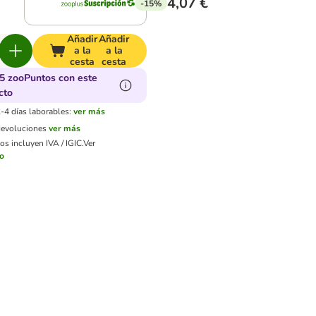
4,07 €
-15%
Añadir
Añadir
a la
a la
cesta
cesta
5 zooPuntos con este
cto
-4 días laborables:
ver más
devoluciones
ver más
os incluyen IVA / IGIC.
Ver
ío