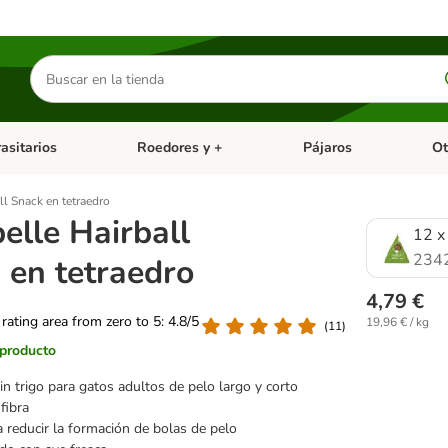
Buscar
productos
asitarios
Roedores y +
Pájaros
Ot
tegoria abierto: Dieta Vet.
Menú de categoria abierto: Antiparasitarios
Menú de categoria abierto
Menú 
ll Snack en tetraedro
elle Hairball
12 x
234
 en tetraedro
4,79 €
 rating area from zero to 5: 4.8/5
19,96 € / kg
(
11
)
 producto
in trigo para gatos adultos de pelo largo y corto
fibra
 reducir la formación de bolas de pelo