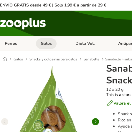
ENVÍO GRATIS desde 49 € | Solo 1,99 € a partir de 29 €
Perros
Gatos
Dieta Vet.
Antipar
Menú de categoria abierto: Perros
Menú de categoria abierto: Gatos
Menú de ca
Gatos
Snacks y golosinas para gatos
Sanabelle
Sanabelle Hairba
Sanab
Snack
12 x 20 g
This is a stars
Valora el
Snack s
Rico en 
Ayuda a