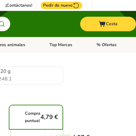
¡Contáctanos!
Pedir de nuevo
Cesta
ros animales
Top Marcas
% Ofertas
: Roedores y +
de categoria abierto: Pájaros
Menú de categoria abierto: Otros animales
Menú de categoria abie
 20 g
248.1
Compra
4,79 €
puntual