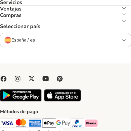
Servicios
Ventajas
Compras
Seleccionar país
España / es
Métodos de pago
Visa Payment Method
Mastercard Payment Method
American Express Payment Method
Apple Pay Payment Method
Google Pay Payment Method
PayPal Payment Method
Klarna Payment Method