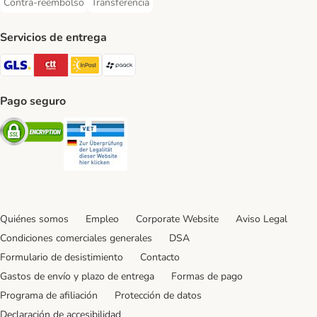
Contra-reembolso
Transferencia
Contra-reembolso Payment Method
Transferencia Payment Method
Servicios de entrega
GLS Shipping Method
CTTExpress Shipping Method
InPost Shipping Method
paack Shipping Method
Pago seguro
Security
Security
Quiénes somos
Empleo
Corporate Website
Aviso Legal
Condiciones comerciales generales
DSA
Formulario de desistimiento
Contacto
Gastos de envío y plazo de entrega
Formas de pago
Programa de afiliación
Protección de datos
Declaración de accesibilidad