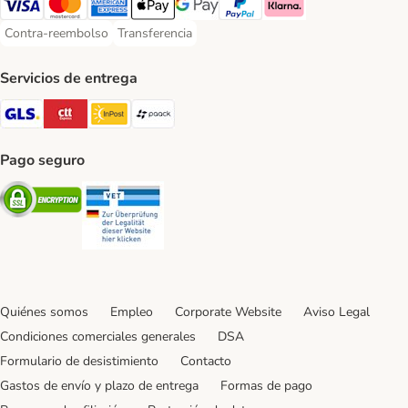
Visa Payment Method
Mastercard Payment Method
American Express Payment Method
Apple Pay Payment Method
Google Pay Payment Method
PayPal Payment Method
Klarna Payment Method
Contra-reembolso
Transferencia
Contra-reembolso Payment Method
Transferencia Payment Method
Servicios de entrega
GLS Shipping Method
CTTExpress Shipping Method
InPost Shipping Method
paack Shipping Method
Pago seguro
Security
Security
Quiénes somos
Empleo
Corporate Website
Aviso Legal
Condiciones comerciales generales
DSA
Formulario de desistimiento
Contacto
Gastos de envío y plazo de entrega
Formas de pago