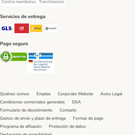
Contra-reembolso
Transferencia
Contra-reembolso Payment Method
Transferencia Payment Method
Servicios de entrega
GLS Shipping Method
CTTExpress Shipping Method
InPost Shipping Method
paack Shipping Method
Pago seguro
Security
Security
Quiénes somos
Empleo
Corporate Website
Aviso Legal
Condiciones comerciales generales
DSA
Formulario de desistimiento
Contacto
Gastos de envío y plazo de entrega
Formas de pago
Programa de afiliación
Protección de datos
Declaración de accesibilidad