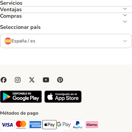
Servicios
Ventajas
Compras
Seleccionar país
España / es
Métodos de pago
Visa Payment Method
Mastercard Payment Method
American Express Payment Method
Apple Pay Payment Method
Google Pay Payment Method
PayPal Payment Method
Klarna Payment Method