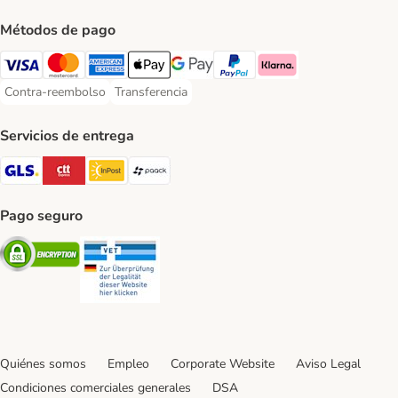
Métodos de pago
Visa Payment Method
Mastercard Payment Method
American Express Payment Method
Apple Pay Payment Method
Google Pay Payment Method
PayPal Payment Method
Klarna Payment Method
Contra-reembolso
Transferencia
Contra-reembolso Payment Method
Transferencia Payment Method
Servicios de entrega
GLS Shipping Method
CTTExpress Shipping Method
InPost Shipping Method
paack Shipping Method
Pago seguro
Security
Security
Quiénes somos
Empleo
Corporate Website
Aviso Legal
Condiciones comerciales generales
DSA