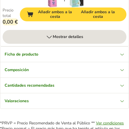
Precio
Añadir ambos a la
Añadir ambos a la
total
cesta
cesta
0,00 €
Mostrar detalles
Ficha de producto
Composición
Cantidades recomendadas
Valoraciones
*PRVP = Precio Recomendado de Venta al Público **
Ver condiciones
*Precio normal = El precio más bajo que ha tenido el artículo en los