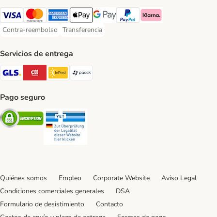
Visa Payment Method
Mastercard Payment Method
American Express Payment Method
Apple Pay Payment Method
Google Pay Payment Method
PayPal Payment Method
Klarna Payment Method
Contra-reembolso
Transferencia
Contra-reembolso Payment Method
Transferencia Payment Method
Servicios de entrega
GLS Shipping Method
CTTExpress Shipping Method
InPost Shipping Method
paack Shipping Method
Pago seguro
Security
Security
Quiénes somos
Empleo
Corporate Website
Aviso Legal
Condiciones comerciales generales
DSA
Formulario de desistimiento
Contacto