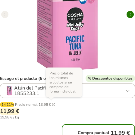
Precio total de
los mismos
Escoge el producto (5 opciones)
% Descuentos disponibles
artículos si se
compran de
Atún del Pacífico
forma individual
1855233.1
-14.11%
Precio normal
13,96 €
11,99 €
19,98 € / kg
11,99 €
Compra puntual