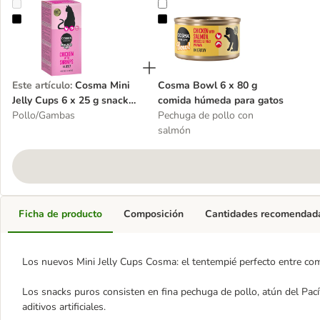
Cosma Mini Jelly Cups 6 x 25 g snack para gatos
Cosma Bowl 6 x 80 g comida húm
Este artículo
:
Cosma Mini
Cosma Bowl 6 x 80 g
Jelly Cups 6 x 25 g snack
comida húmeda para gatos
para gatos
Pollo/Gambas
Pechuga de pollo con
salmón
Ficha de producto
Composición
Cantidades recomendad
Los nuevos Mini Jelly Cups Cosma: el tentempié perfecto entre com
Los snacks puros consisten en fina pechuga de pollo, atún del Pacíf
aditivos artificiales.