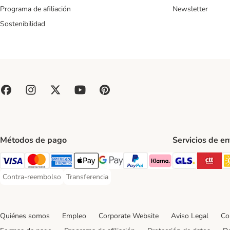
Programa de afiliación
Newsletter
Sostenibilidad
Métodos de pago
Servicios de e
GLS Ship
CT
Visa Payment Method
Mastercard Payment Method
American Express Payment Method
Apple Pay Payment Method
Google Pay Payment Method
PayPal Payment Method
Klarna Payment Method
Contra-reembolso
Transferencia
Contra-reembolso Payment Method
Transferencia Payment Method
Quiénes somos
Empleo
Corporate Website
Aviso Legal
Co