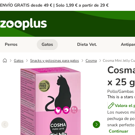
ENVÍO GRATIS desde 49 € | Solo 1,99 € a partir de 29 €
Perros
Gatos
Dieta Vet.
Antipar
Menú de categoria abierto: Perros
Menú de categoria abierto: Gatos
Menú de ca
Gatos
Snacks y golosinas para gatos
Cosma
Cosma Mini Jelly Cu
Cosma
x 25 
Pollo/Gambas
This is a stars
Valora el 
Los nuevos min
pechuga de poll
snack perfecto
Continuar