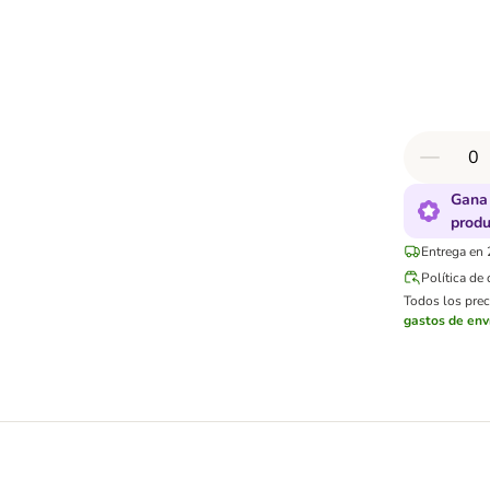
Gana 
produ
Entrega en 
Política de
Todos los preci
gastos de env