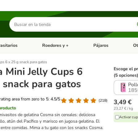
Buscar
productos
asitarios
Roedores y +
Pájaros
Ot
tegoria abierto: Dieta Vet.
Menú de categoria abierto: Antiparasitarios
Menú de categoria abierto
Menú 
ps 6 x 25 g snack para gatos
 Mini Jelly Cups 6
Escoge el p
(5 opciones
g snack para gatos
Pol
185
 rating area from zero to 5: 4.5/5
(
218
)
3,49 €
producto
23,27 € / kg
ivasitos de gelatina Cosma sin cereales: deliciosa
Activar cu
o, atún del Pacífico y marisco en jugosa gelatina. El
 entre comidas. Mima a tu gato con los snacks Cosma.