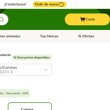
¡Contáctanos!
Pedir de nuevo
Cesta
ros animales
Top Marcas
% Ofertas
: Roedores y +
de categoria abierto: Pájaros
Menú de categoria abierto: Otros animales
Menú de categoria abie
roducto
% Descuentos disponibles
)
lo/Gambas
5231.3
pón - Descuento -10%
Compra