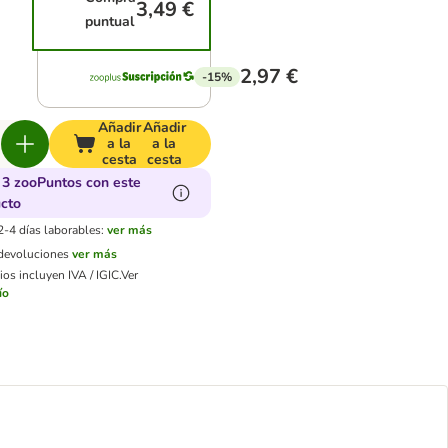
3,49 €
puntual
2,97 €
-15%
Añadir
Añadir
a la
a la
cesta
cesta
3 zooPuntos con este
cto
2-4 días laborables:
ver más
 devoluciones
ver más
os incluyen IVA / IGIC.
Ver
ío