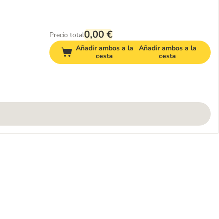
0,00 €
Precio total
Añadir ambos a la
Añadir ambos a la
cesta
cesta