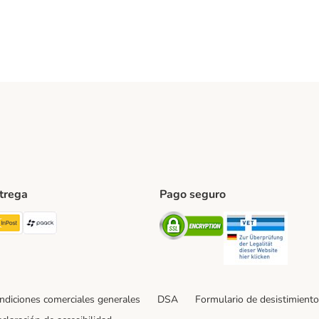
ntrega
Pago seguro
ping Method
TExpress Shipping Method
InPost Shipping Method
paack Shipping Method
Security
Securit
ndiciones comerciales generales
DSA
Formulario de desistimiento