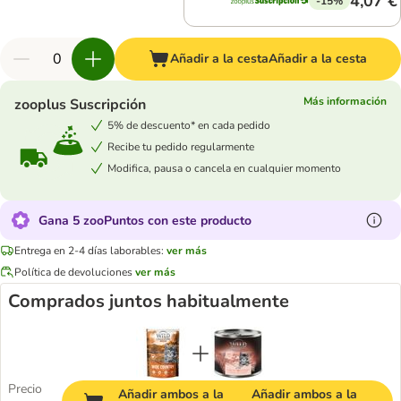
4,07 €
-15%
Añadir a la cesta
Añadir a la cesta
Más información
zooplus Suscripción
5% de descuento* en cada pedido
Recibe tu pedido regularmente
Modifica, pausa o cancela en cualquier momento
Gana 5 zooPuntos con este producto
Entrega en 2-4 días laborables:
ver más
Política de devoluciones
ver más
Comprados juntos habitualmente
Precio
Añadir ambos a la
Añadir ambos a la