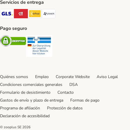
Servicios de entrega
GLS Shipping Method
CTTExpress Shipping Method
InPost Shipping Method
paack Shipping Method
Pago seguro
Security
Security
Quiénes somos
Empleo
Corporate Website
Aviso Legal
Condiciones comerciales generales
DSA
Formulario de desistimiento
Contacto
Gastos de envío y plazo de entrega
Formas de pago
Programa de afiliación
Protección de datos
Declaración de accesibilidad
© zooplus SE
2026