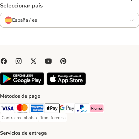
Seleccionar país
España / es
Métodos de pago
Visa Payment Method
Mastercard Payment Method
American Express Payment Method
Apple Pay Payment Method
Google Pay Payment Method
PayPal Payment Method
Klarna Payment Method
Contra-reembolso
Transferencia
Contra-reembolso Payment Method
Transferencia Payment Method
Servicios de entrega