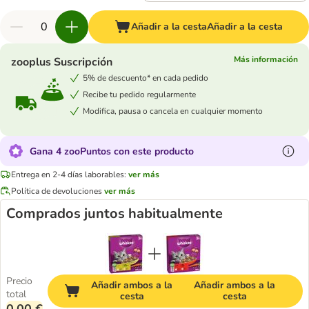
Añadir a la cesta
Añadir a la cesta
Más información
zooplus Suscripción
5% de descuento* en cada pedido
Recibe tu pedido regularmente
Modifica, pausa o cancela en cualquier momento
Gana 4 zooPuntos con este producto
Entrega en 2-4 días laborables:
ver más
Política de devoluciones
ver más
Comprados juntos habitualmente
Precio
Añadir ambos a la
Añadir ambos a la
total
cesta
cesta