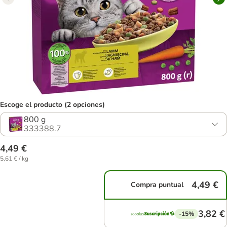
Escoge el producto (2 opciones)
800 g
333388.7
4,49 €
5,61 € / kg
4,49 €
Compra puntual
3,82 €
-15%