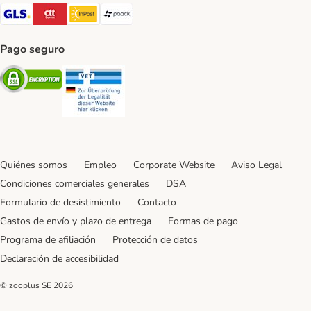
GLS Shipping Method
CTTExpress Shipping Method
InPost Shipping Method
paack Shipping Method
Pago seguro
Security
Security
Quiénes somos
Empleo
Corporate Website
Aviso Legal
Condiciones comerciales generales
DSA
Formulario de desistimiento
Contacto
Gastos de envío y plazo de entrega
Formas de pago
Programa de afiliación
Protección de datos
Declaración de accesibilidad
© zooplus SE
2026