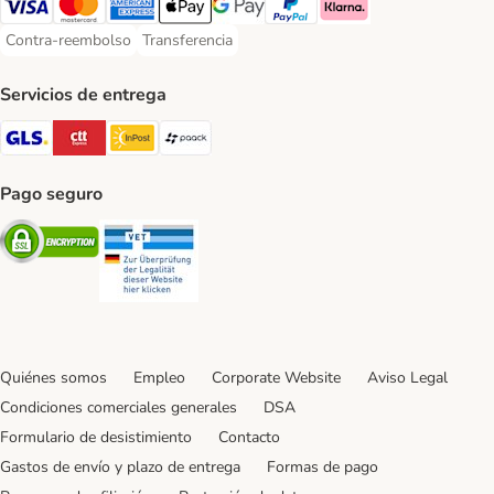
Visa Payment Method
Mastercard Payment Method
American Express Payment Method
Apple Pay Payment Method
Google Pay Payment Method
PayPal Payment Method
Klarna Payment Method
Contra-reembolso
Transferencia
Contra-reembolso Payment Method
Transferencia Payment Method
Servicios de entrega
GLS Shipping Method
CTTExpress Shipping Method
InPost Shipping Method
paack Shipping Method
Pago seguro
Security
Security
Quiénes somos
Empleo
Corporate Website
Aviso Legal
Condiciones comerciales generales
DSA
Formulario de desistimiento
Contacto
Gastos de envío y plazo de entrega
Formas de pago