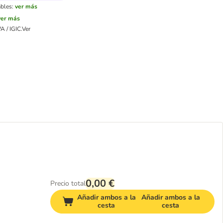
ables:
ver más
ver más
A / IGIC.
Ver
0,00 €
Precio total
Añadir ambos a la
Añadir ambos a la
cesta
cesta