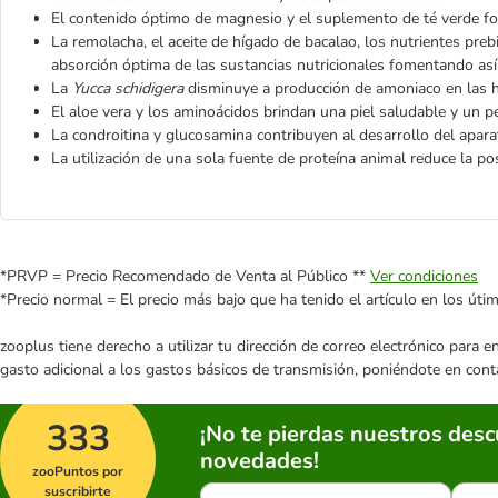
El contenido óptimo de magnesio y el suplemento de té verde fo
La remolacha, el aceite de hígado de bacalao, los nutrientes preb
absorción óptima de las sustancias nutricionales fomentando así l
La
Yucca schidigera
disminuye a producción de amoniaco en las h
El aloe vera y los aminoácidos brindan una piel saludable y un pel
La condroitina y glucosamina contribuyen al desarrollo del apara
La utilización de una sola fuente de proteína animal reduce la po
*PRVP = Precio Recomendado de Venta al Público **
Ver condiciones
*Precio normal = El precio más bajo que ha tenido el artículo en los úti
zooplus tiene derecho a utilizar tu dirección de correo electrónico para 
gasto adicional a los gastos básicos de transmisión, poniéndote en cont
333
¡No te pierdas nuestros des
novedades!
zooPuntos por
suscribirte