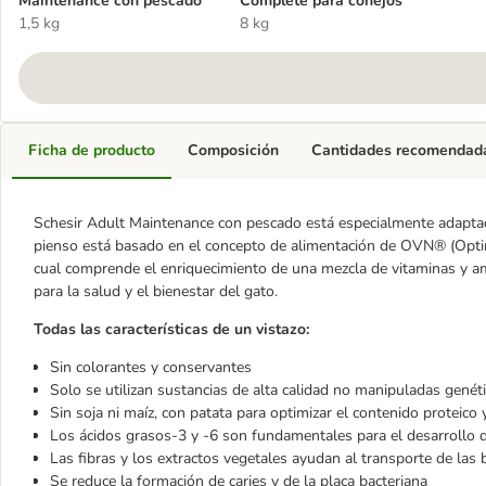
Maintenance con pescado
Complete para conejos
1,5 kg
8 kg
Ficha de producto
Composición
Cantidades recomendad
Schesir Adult Maintenance con pescado está especialmente adaptad
pienso está basado en el concepto de alimentación de OVN® (Optim
cual comprende el enriquecimiento de una mezcla de vitaminas y am
para la salud y el bienestar del gato.
Todas las características de un vistazo:
Sin colorantes y conservantes
Solo se utilizan sustancias de alta calidad no manipuladas genéti
Sin soja ni maíz, con patata para optimizar el contenido proteico y
Los ácidos grasos-3 y -6 son fundamentales para el desarrollo 
Las fibras y los extractos vegetales ayudan al transporte de las b
Se reduce la formación de caries y de la placa bacteriana