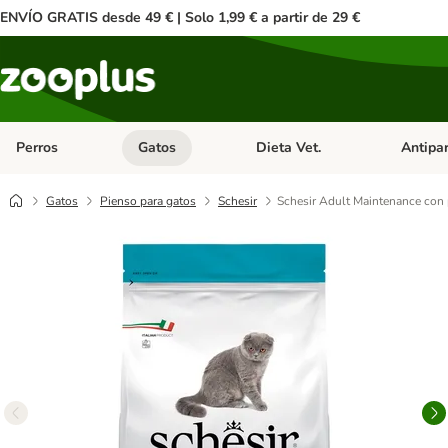
ENVÍO GRATIS desde 49 € | Solo 1,99 € a partir de 29 €
Perros
Gatos
Dieta Vet.
Antipar
Menú de categoria abierto: Perros
Menú de categoria abierto: Gatos
Menú de ca
Gatos
Pienso para gatos
Schesir
Schesir Adult Maintenance con