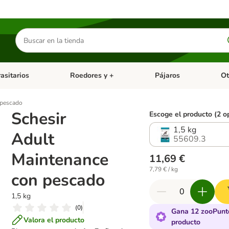
Buscar
productos
asitarios
Roedores y +
Pájaros
Ot
tegoria abierto: Dieta Vet.
Menú de categoria abierto: Antiparasitarios
Menú de categoria abierto
Menú 
 pescado
Schesir
Escoge el producto (2 o
1,5 kg
Adult
55609.3
Maintenance
11,69 €
7,79 € / kg
con pescado
1,5 kg
(
0
)
Gana 12 zooPunt
Valora el producto
producto