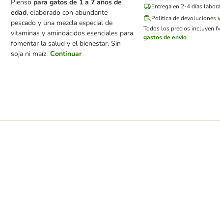
Pienso
para gatos de 1 a 7 años de
Entrega en 2-4 días labor
edad
, elaborado con abundante
Política de devoluciones
pescado y una mezcla especial de
Todos los precios incluyen IV
vitaminas y aminoácidos esenciales para
gastos de envío
fomentar la salud y el bienestar. Sin
soja ni maíz.
Continuar
 para conejos