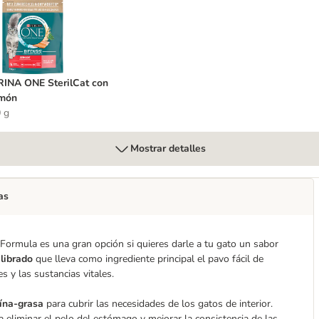
URINA ONE SterilCat con salmón
INA ONE SterilCat con
lmón
 g
Mostrar detalles
as
ormula es una gran opción si quieres darle a tu gato un sabor
librado
que lleva como ingrediente principal el pavo fácil de
s y las sustancias vitales.
eína-grasa
para cubrir las necesidades de los gatos de interior.
eliminar el pelo del estómago
y mejorar la consistencia de las