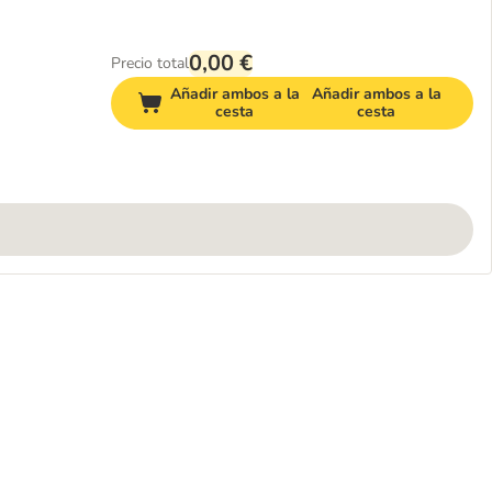
0,00 €
Precio total
Añadir ambos a la
Añadir ambos a la
cesta
cesta