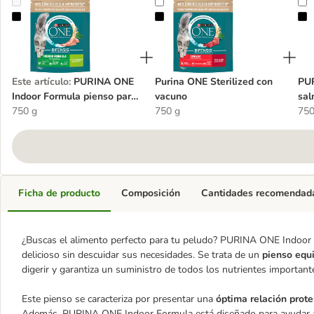
PURINA ONE Indoor Formula pienso para gatos de interior
Purina ONE Sterilized con vacuno
P
Este artículo
:
PURINA ONE
Purina ONE Sterilized con
PUR
Indoor Formula pienso para
vacuno
sa
gatos de interior
750 g
750 g
750
Ficha de producto
Composición
Cantidades recomendad
¿Buscas el alimento perfecto para tu peludo? PURINA ONE Indoor F
delicioso sin descuidar sus necesidades. Se trata de un
pienso equi
digerir y garantiza un suministro de todos los nutrientes importante
Este pienso se caracteriza por presentar una
óptima relación prot
Además, PURINA ONE Indoor Formula está diseñado para ayudar a 