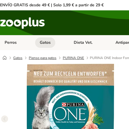
ENVÍO GRATIS desde 49 € | Solo 1,99 € a partir de 29 €
Perros
Gatos
Dieta Vet.
Antipar
Menú de categoria abierto: Perros
Menú de categoria abierto: Gatos
Menú de ca
Gatos
Pienso para gatos
PURINA ONE
PURINA ONE Indoor Formu