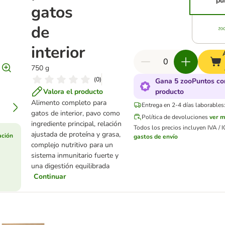
pu
gatos
de
interior
750 g
(
0
)
Gana 5 zooPuntos co
Valora el producto
producto
Alimento completo para
Entrega en 2-4 días laborables
gatos de interior, pavo como
Política de devoluciones
ver 
ingrediente principal, relación
Todos los precios incluyen IVA / I
ajustada de proteína y grasa,
ación
gastos de envío
complejo nutritivo para un
sistema inmunitario fuerte y
una digestión equilibrada
Continuar