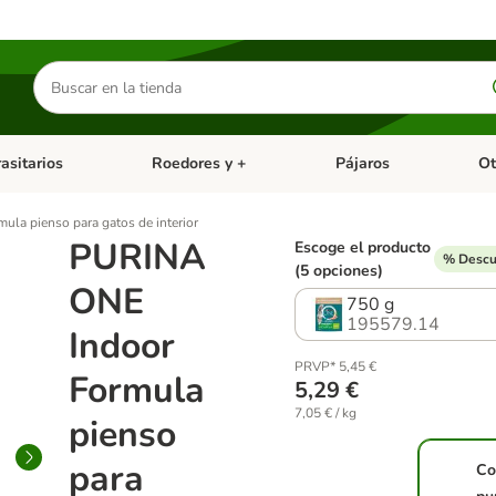
Buscar
productos
asitarios
Roedores y +
Pájaros
Ot
tegoria abierto: Dieta Vet.
Menú de categoria abierto: Antiparasitarios
Menú de categoria abierto
Menú 
la pienso para gatos de interior
PURINA
Escoge el producto
% Descu
(5 opciones)
ONE
750 g
195579.14
Indoor
PRVP* 5,45 €
Formula
5,29 €
7,05 € / kg
pienso
para
Co