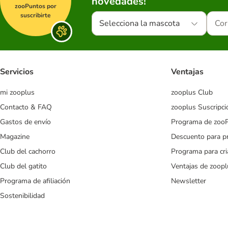
novedades!
zooPuntos por
suscribirte
Selecciona la mascota
Servicios
Ventajas
mi zooplus
zooplus Club
Contacto & FAQ
zooplus Suscripci
Gastos de envío
Programa de zoo
Magazine
Descuento para p
Club del cachorro
Programa para cr
Club del gatito
Ventajas de zoopl
Programa de afiliación
Newsletter
Sostenibilidad