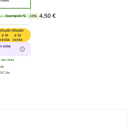
ntual
4,50 €
-15%
Añadir
Añadir
a la
a la
cesta
cesta
n este
:
ver más
más
GIC.
Ver