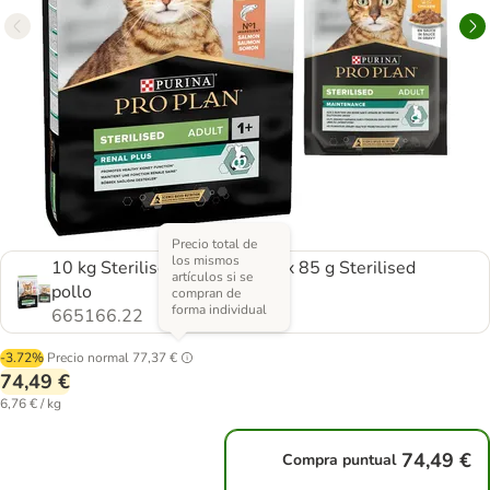
Precio total de
los mismos
10 kg Sterilised salmón + 12 x 85 g Sterilised
artículos si se
pollo
compran de
forma individual
665166.22
-3.72%
Precio normal
77,37 €
74,49 €
6,76 € / kg
74,49 €
Compra puntual