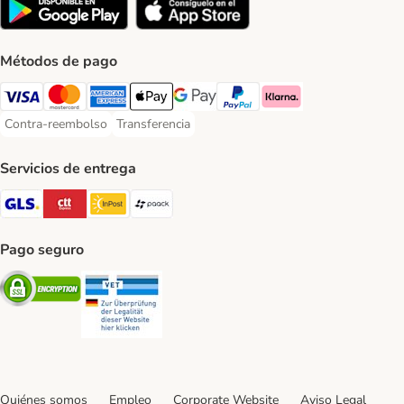
Métodos de pago
Visa Payment Method
Mastercard Payment Method
American Express Payment Method
Apple Pay Payment Method
Google Pay Payment Method
PayPal Payment Method
Klarna Payment Method
Contra-reembolso
Transferencia
Contra-reembolso Payment Method
Transferencia Payment Method
Servicios de entrega
GLS Shipping Method
CTTExpress Shipping Method
InPost Shipping Method
paack Shipping Method
Pago seguro
Security
Security
Quiénes somos
Empleo
Corporate Website
Aviso Legal