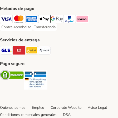
Métodos de pago
Visa Payment Method
Mastercard Payment Method
American Express Payment Method
Apple Pay Payment Method
Google Pay Payment Method
PayPal Payment Method
Klarna Payment Method
Contra-reembolso
Transferencia
Contra-reembolso Payment Method
Transferencia Payment Method
Servicios de entrega
GLS Shipping Method
CTTExpress Shipping Method
InPost Shipping Method
paack Shipping Method
Pago seguro
Security
Security
Quiénes somos
Empleo
Corporate Website
Aviso Legal
Condiciones comerciales generales
DSA