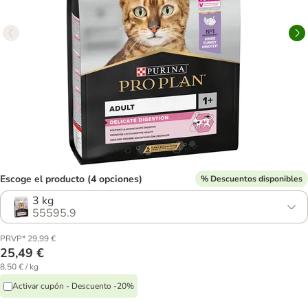
Escoge el producto (4 opciones)
% Descuentos disponibles
3 kg
55595.9
PRVP* 29,99 €
25,49 €
8,50 € / kg
Activar cupón - Descuento -20%