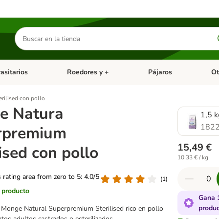
Buscar
productos
asitarios
Roedores y +
Pájaros
Ot
tegoria abierto: Dieta Vet.
Menú de categoria abierto: Antiparasitarios
Menú de categoria abierto
Menú 
ilised con pollo
e Natura
1,5 k
1822
rpremium
15,49 €
lised con pollo
10,33 € / kg
s rating area from zero to 5: 4.0/5
(
1
)
l producto
Gana 
produ
 Monge Natural Superpremium Sterilised rico en pollo
tos adultos castrados o esterilizados