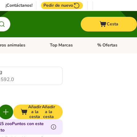
¡Contáctanos!
Pedir de nuevo
Cesta
ros animales
Top Marcas
% Ofertas
: Roedores y +
de categoria abierto: Pájaros
Menú de categoria abierto: Otros animales
Menú de categoria abie
g
592.0
Añadir
Añadir
a la
a la
cesta
cesta
15 zooPuntos con este
cto