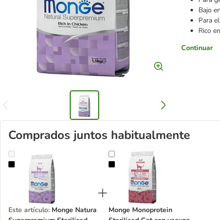
Bajo en
Para el
Rico en
Continuar
Comprados juntos habitualmente
Monge Natura Superpremium Sterilised con pollo
Monge Monoprotein Sterilised Cat
Este artículo
:
Monge Natura
Monge Monoprotein