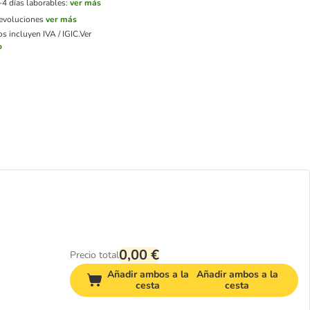
-4 días laborables:
ver más
devoluciones
ver más
s incluyen IVA / IGIC.
Ver
o
0,00 €
Precio total
Añadir ambos a la
Añadir ambos a la
cesta
cesta