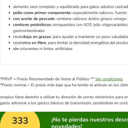
alimento seco completo y equilibrado para gatos adultos castrad
pollo como primer componente:
especialmente sabroso, fuente d
con aceite de pescado
: contiene valiosos ácidos grasos omega-3
contiene prebióticos:
enriquecidos con XOS (xilo-oligosacáridos
gastrointestinales
receta
baja en grasas
: para ayudar a mantener un peso saludable
receta
rica en fibra
: para limitar la densidad energética del produ
sin
colorantes ni tintes artificiales
*PRVP = Precio Recomendado de Venta al Público **
Ver condiciones
*Precio normal = El precio más bajo que ha tenido el artículo en los úti
zooplus tiene derecho a utilizar tu dirección de correo electrónico para 
gasto adicional a los gastos básicos de transmisión, poniéndote en cont
333
¡No te pierdas nuestros des
novedades!