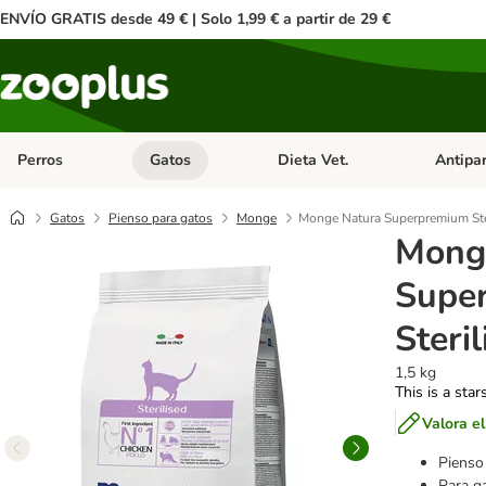
ENVÍO GRATIS desde 49 € | Solo 1,99 € a partir de 29 €
Perros
Gatos
Dieta Vet.
Antipar
Menú de categoria abierto: Perros
Menú de categoria abierto: Gatos
Menú de ca
Gatos
Pienso para gatos
Monge
Monge Natura Superpremium Ster
Mong
Supe
Steri
1,5 kg
This is a star
Valora e
Pienso
Para ga