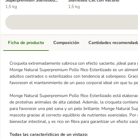
Superpremium Sterilised
Sterilised Cat con vacuno
con pollo
1,5 kg
1,5 kg
Ficha de producto
Composición
Cantidades recomendad
Croqueta extremadamente sabrosa con efecto saciante, ¡ideal para g
Monge Natural Superpremium Pollo Rico Esterilizado es un alimen
adultos castrados o esterilizados con tendencia al sobrepeso. Graci
favorecen el mantenimiento de un peso corporal ideal sin que tu pe
Monge Natural Superpremium Pollo Rico Esterilizado está elabora
de proteínas animales de alta calidad. Además, la croqueta contien
para favorecer una piel sana y un pelo brillante. Monge Natural Sup
mascota gracias al correcto equilibrio de nutrientes esenciales. Por
bienestar intestinal, y es rico en fibra para garantizar un efecto saci
Todas las características de un vistazo: