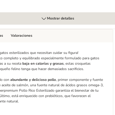
Mostrar detalles
as
Valoraciones
atos esterilizados que necesitan cuidar su figura!
to completo y equilibrado especialmente formulado para gatos
as a su receta
baja en calorías y grasas
, estas croquetas
queño felino tenga que hacer demasiados sacrificios.
do con
abundante y delicioso pollo
, primer componente y fuente
e aceite de salmón, una fuente natural de ácidos grasos omega-3,
erpremium Pollo Rico Esterilizado garantiza el bienestar de tu
 último, está enriquecido con prebióticos, que favorecen el
ante natural.