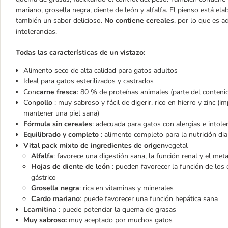
mariano, grosella negra, diente de león y alfalfa. El pienso está el
también un sabor delicioso.
No contiene cereales
, por lo que es 
intolerancias.
Todas las características de un vistazo:
Alimento seco de alta calidad para gatos adultos
Ideal para gatos esterilizados y castrados
Con
carne fresca
: 80 % de proteínas animales (parte del contenid
Con
pollo
: muy sabroso y fácil de digerir, rico en hierro y zinc 
mantener una piel sana)
Fórmula sin cereales
: adecuada para gatos con alergias e intole
Equilibrado y completo
: alimento completo para la nutrición dia
Vital pack mixto de ingredientes de origen
vegetal
Alfalfa
: favorece una digestión sana, la función renal y el met
Hojas de diente de león
: pueden favorecer la función de los 
gástrico
Grosella negra
: rica en vitaminas y minerales
Cardo mariano
: puede favorecer una función hepática sana
Lcarnitina
: puede potenciar la quema de grasas
Muy sabroso:
muy aceptado por muchos gatos