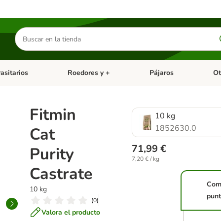
Buscar
productos
asitarios
Roedores y +
Pájaros
Ot
tegoria abierto: Dieta Vet.
Menú de categoria abierto: Antiparasitarios
Menú de categoria abierto
Menú 
Fitmin
10 kg
1852630.0
Cat
71,99 €
Purity
7,20 € / kg
Castrate
Com
10 kg
punt
(
0
)
Valora el producto