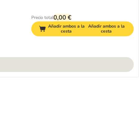
0,00 €
Precio total
Añadir ambos a la
Añadir ambos a la
cesta
cesta