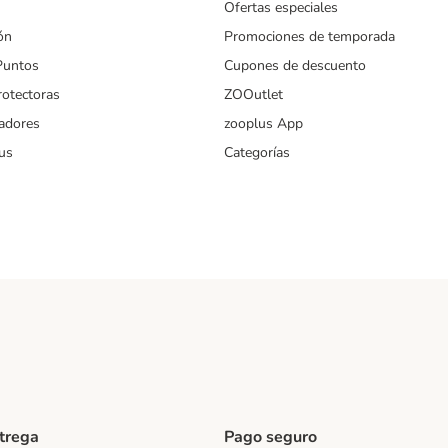
Ofertas especiales
ón
Promociones de temporada
Puntos
Cupones de descuento
rotectoras
ZOOutlet
iadores
zooplus App
us
Categorías
ntrega
Pago seguro