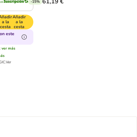
61,19 €
-15%
Añadir
Añadir
a la
a la
cesta
cesta
on este
:
ver más
más
GIC.
Ver