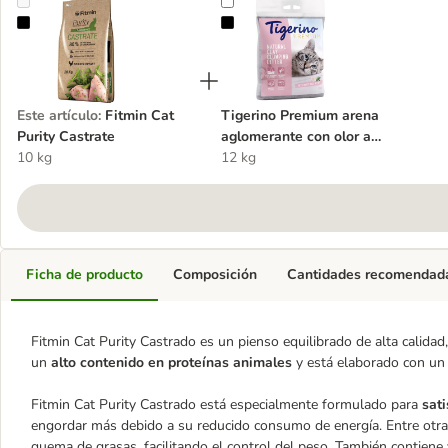
Fitmin Cat Purity Castrate
Tigerino Premium arena aglomeran
Este artículo
:
Fitmin Cat
Tigerino Premium arena
Purity Castrate
aglomerante con olor a
10 kg
rosas blancas
12 kg
Ficha de producto
Composición
Cantidades recomendad
Fitmin Cat Purity Castrado es un pienso equilibrado de alta calidad
un
alto contenido en proteínas animales
y está elaborado con un 
Fitmin Cat Purity Castrado está especialmente formulado para
sati
engordar más debido a su reducido consumo de energía. Entre otras 
quema de grasas, facilitando el control del peso. También contiene 