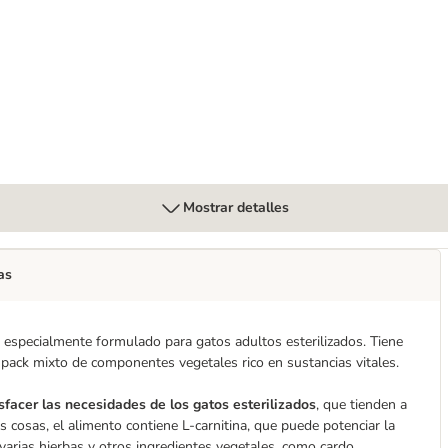
te con olor a rosas blancas
Mostrar detalles
as
, especialmente formulado para gatos adultos esterilizados. Tiene
pack mixto de componentes vegetales rico en sustancias vitales.
sfacer las necesidades de los gatos esterilizados
, que tienden a
cosas, el alimento contiene L-carnitina, que puede potenciar la
varias hierbas y otros ingredientes vegetales, como cardo