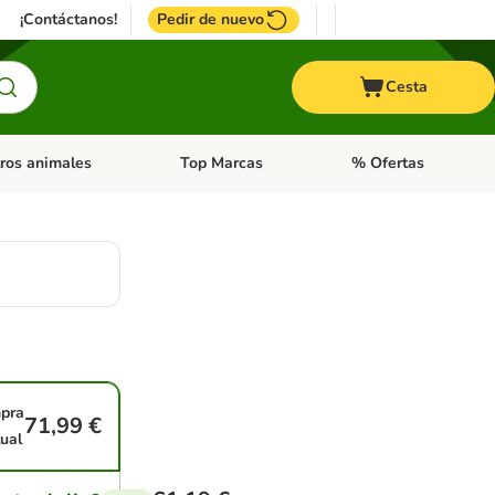
¡Contáctanos!
Pedir de nuevo
Cesta
ros animales
Top Marcas
% Ofertas
: Roedores y +
de categoria abierto: Pájaros
Menú de categoria abierto: Otros animales
Menú de categoria abie
pra
71,99 €
ual