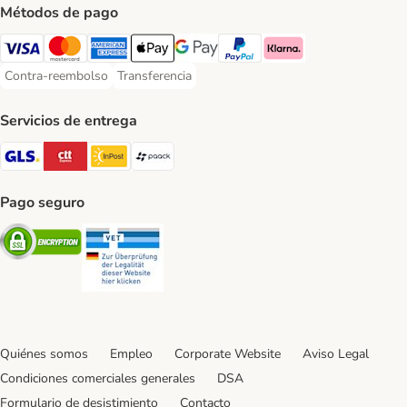
Métodos de pago
Visa Payment Method
Mastercard Payment Method
American Express Payment Method
Apple Pay Payment Method
Google Pay Payment Method
PayPal Payment Method
Klarna Payment Method
Contra-reembolso
Transferencia
Contra-reembolso Payment Method
Transferencia Payment Method
Servicios de entrega
GLS Shipping Method
CTTExpress Shipping Method
InPost Shipping Method
paack Shipping Method
Pago seguro
Security
Security
Quiénes somos
Empleo
Corporate Website
Aviso Legal
Condiciones comerciales generales
DSA
Formulario de desistimiento
Contacto