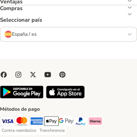
Ventajas
Compras
Seleccionar país
España / es
Métodos de pago
Visa Payment Method
Mastercard Payment Method
American Express Payment Method
Apple Pay Payment Method
Google Pay Payment Method
PayPal Payment Method
Klarna Payment Method
Contra-reembolso
Transferencia
Contra-reembolso Payment Method
Transferencia Payment Method