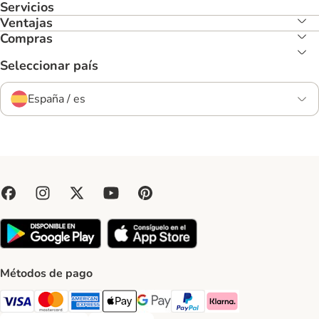
Servicios
Ventajas
Compras
Seleccionar país
España / es
Métodos de pago
Visa Payment Method
Mastercard Payment Method
American Express Payment Method
Apple Pay Payment Method
Google Pay Payment Method
PayPal Payment Method
Klarna Payment Method