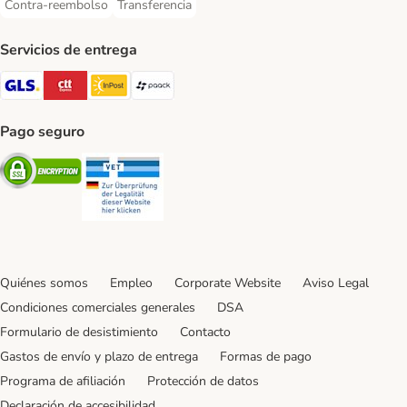
Contra-reembolso
Transferencia
Contra-reembolso Payment Method
Transferencia Payment Method
Servicios de entrega
GLS Shipping Method
CTTExpress Shipping Method
InPost Shipping Method
paack Shipping Method
Pago seguro
Security
Security
Quiénes somos
Empleo
Corporate Website
Aviso Legal
Condiciones comerciales generales
DSA
Formulario de desistimiento
Contacto
Gastos de envío y plazo de entrega
Formas de pago
Programa de afiliación
Protección de datos
Declaración de accesibilidad