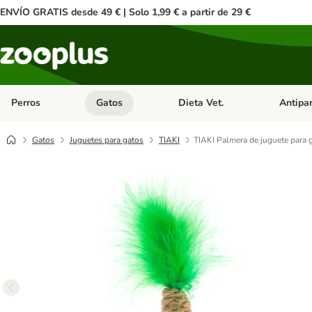
ENVÍO GRATIS desde 49 € | Solo 1,99 € a partir de 29 €
Perros
Gatos
Dieta Vet.
Antipar
Menú de categoria abierto: Perros
Menú de categoria abierto: Gatos
Menú de ca
Gatos
Juguetes para gatos
TIAKI
TIAKI Palmera de juguete para 