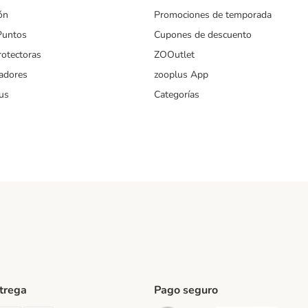
ón
Promociones de temporada
Puntos
Cupones de descuento
rotectoras
ZOOutlet
iadores
zooplus App
us
Categorías
ntrega
Pago seguro