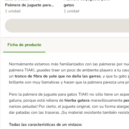
Palmera de juguete para
gatos
gatos
1 unidad
1 unidad
Ficha de producto
Normalmente estamos más familiarizados con las palmeras por nues
palmera TIAKI, ¡puedes traer un poco de ambiente playero a tu casa
un
tronco de fibra de yute que no daña las garras
, y que tu gato 
brillante son muy llamativas y hacen que la palmera parezca una pr
Pero la palmera de juguete para gatos TIAKI no sólo tiene un aspec
gatuna, porque está rellena de
hierba gatera
maravillosamente
pe
narices peludas! Por cierto, el juguete original, con su forma alarg
dar patadas con las traseras. ¡Su material resistente también resiste
Todas las características de un vistazo: