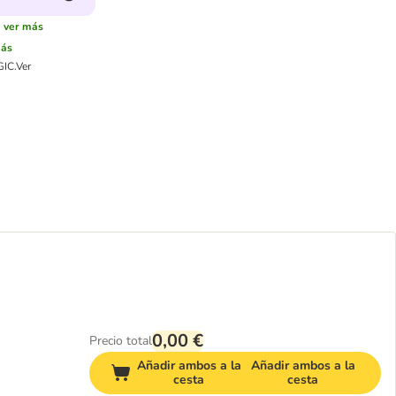
:
ver más
más
GIC.
Ver
0,00 €
Precio total
Añadir ambos a la
Añadir ambos a la
cesta
cesta