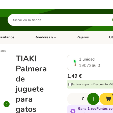
Buscar
productos
asitarios
Roedores y +
Pájaros
Ot
tegoria abierto: Dieta Vet.
Menú de categoria abierto: Antiparasitarios
Menú de categoria abierto
Menú 
gatos
TIAKI
1 unidad
1907266.0
Palmera
1,49 €
de
Activar cupón - Descuento -
juguete
para
gatos
Gana 1 zooPuntos co