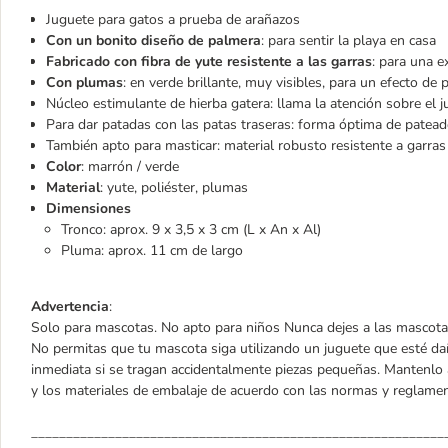
Juguete para gatos a prueba de arañazos
Con un bonito diseño de palmera
: para sentir la playa en casa
Fabricado con fibra de yute resistente a las garras
: para una e
Con plumas
: en verde brillante, muy visibles, para un efecto de 
Núcleo estimulante de hierba gatera: llama la atención sobre el 
Para dar patadas con las patas traseras: forma óptima de patead
También apto para masticar: material robusto resistente a garras
Color
: marrón / verde
Material
: yute, poliéster, plumas
Dimensiones
Tronco: aprox. 9 x 3,5 x 3 cm (L x An x Al)
Pluma: aprox. 11 cm de largo
Advertencia
:
Solo para mascotas. No apto para niños Nunca dejes a las mascotas c
No permitas que tu mascota siga utilizando un juguete que esté daña
inmediata si se tragan accidentalmente piezas pequeñas. Mantenlo a
y los materiales de embalaje de acuerdo con las normas y reglamen
___________________________________________________________