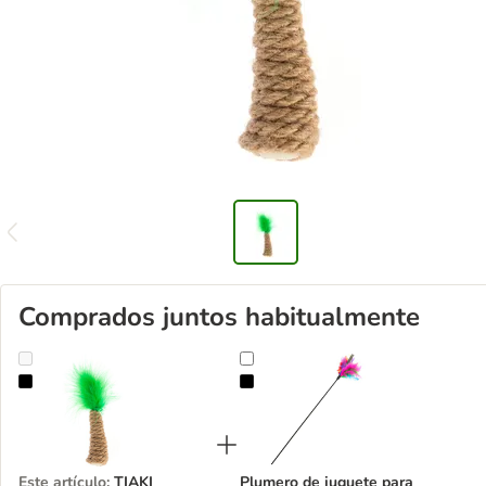
Comprados juntos habitualmente
TIAKI Palmera de juguete para gatos
Plumero de juguete para gatos
Este artículo
:
TIAKI
Plumero de juguete para