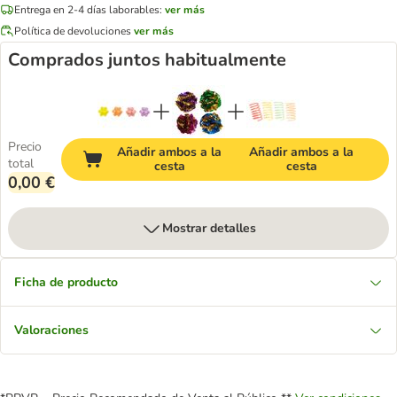
Entrega en 2-4 días laborables:
ver más
Política de devoluciones
ver más
Comprados juntos habitualmente
Precio
Añadir ambos a la
Añadir ambos a la
total
cesta
cesta
0,00 €
Mostrar detalles
Ficha de producto
Valoraciones