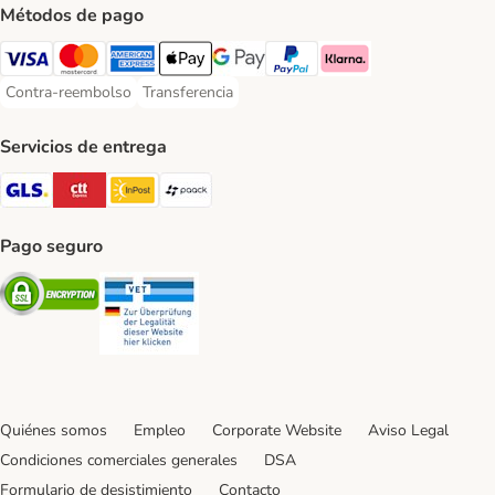
Métodos de pago
Visa Payment Method
Mastercard Payment Method
American Express Payment Method
Apple Pay Payment Method
Google Pay Payment Method
PayPal Payment Method
Klarna Payment Method
Contra-reembolso
Transferencia
Contra-reembolso Payment Method
Transferencia Payment Method
Servicios de entrega
GLS Shipping Method
CTTExpress Shipping Method
InPost Shipping Method
paack Shipping Method
Pago seguro
Security
Security
Quiénes somos
Empleo
Corporate Website
Aviso Legal
Condiciones comerciales generales
DSA
Formulario de desistimiento
Contacto