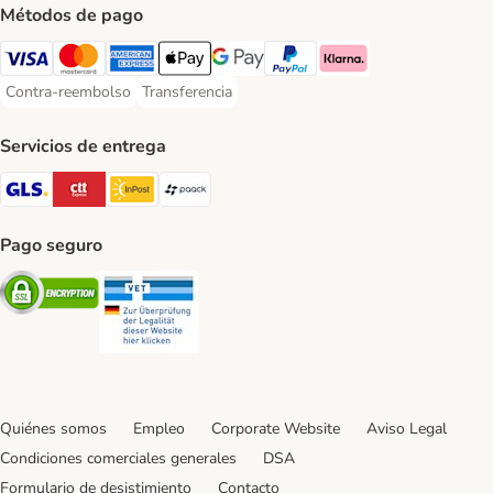
Métodos de pago
Visa Payment Method
Mastercard Payment Method
American Express Payment Method
Apple Pay Payment Method
Google Pay Payment Method
PayPal Payment Method
Klarna Payment Method
Contra-reembolso
Transferencia
Contra-reembolso Payment Method
Transferencia Payment Method
Servicios de entrega
GLS Shipping Method
CTTExpress Shipping Method
InPost Shipping Method
paack Shipping Method
Pago seguro
Security
Security
Quiénes somos
Empleo
Corporate Website
Aviso Legal
Condiciones comerciales generales
DSA
Formulario de desistimiento
Contacto