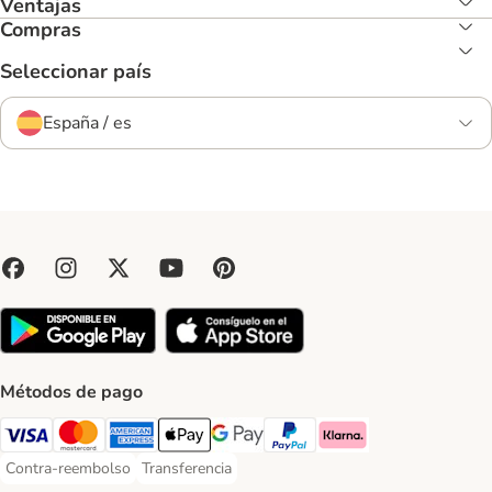
Ventajas
Compras
Seleccionar país
España / es
Métodos de pago
Visa Payment Method
Mastercard Payment Method
American Express Payment Method
Apple Pay Payment Method
Google Pay Payment Method
PayPal Payment Method
Klarna Payment Method
Contra-reembolso
Transferencia
Contra-reembolso Payment Method
Transferencia Payment Method