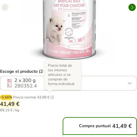
Precio total de
los mismos
Escoge el producto (2 opciones)
artículos si se
compran de
2 x 300 g
forma individual
280352.4
-5.66%
Precio normal
43,98 €
41,49 €
69,15 € / kg
41,49 €
Compra puntual