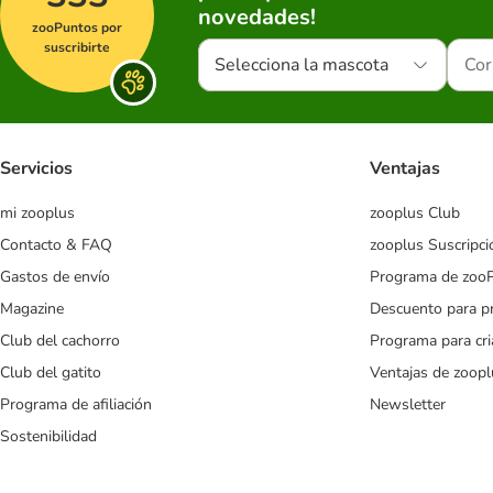
novedades!
zooPuntos por
suscribirte
Selecciona la mascota
Servicios
Ventajas
mi zooplus
zooplus Club
Contacto & FAQ
zooplus Suscripci
Gastos de envío
Programa de zoo
Magazine
Descuento para p
Club del cachorro
Programa para cr
Club del gatito
Ventajas de zoopl
Programa de afiliación
Newsletter
Sostenibilidad