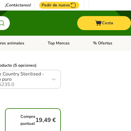
¡Contáctanos!
Pedir de nuevo
Cesta
ros animales
Top Marcas
% Ofertas
: Roedores y +
de categoria abierto: Pájaros
Menú de categoria abierto: Otros animales
Menú de categoria abie
oducto (5 opciones)
 Country Sterilised -
o puro
5235.0
Compra
19,49 €
puntual