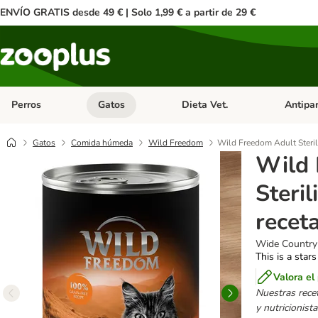
ENVÍO GRATIS desde 49 € | Solo 1,99 € a partir de 29 €
Perros
Gatos
Dieta Vet.
Antipar
Menú de categoria abierto: Perros
Menú de categoria abierto: Gatos
Menú de ca
Gatos
Comida húmeda
Wild Freedom
Wild Freedom Adult Sterili
Wild 
Steril
receta
Wide Country 
This is a stars
Valora el
Nuestras rece
y nutricionist