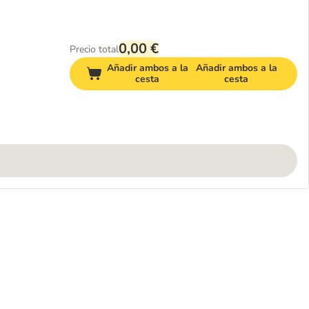
0,00 €
Precio total
Añadir ambos a la
Añadir ambos a la
cesta
cesta