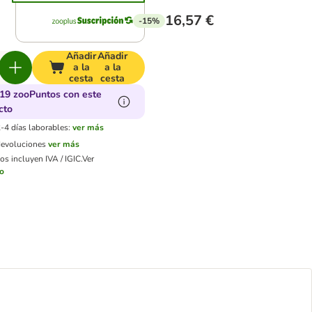
16,57 €
-15%
Añadir
Añadir
a la
a la
cesta
cesta
19 zooPuntos con este
cto
-4 días laborables:
ver más
devoluciones
ver más
os incluyen IVA / IGIC.
Ver
ío