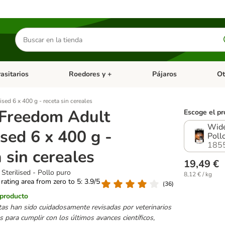
Buscar
productos
asitarios
Roedores y +
Pájaros
Ot
tegoria abierto: Dieta Vet.
Menú de categoria abierto: Antiparasitarios
Menú de categoria abierto
Menú 
sed 6 x 400 g - receta sin cereales
Freedom Adult
Escoge el pr
Wide
ised 6 x 400 g -
Poll
185
 sin cereales
19,49 €
Sterilised - Pollo puro
8,12 € / kg
 rating area from zero to 5: 3.9/5
(
36
)
 producto
tas han sido cuidadosamente revisadas por veterinarios
as para cumplir con los últimos avances científicos,