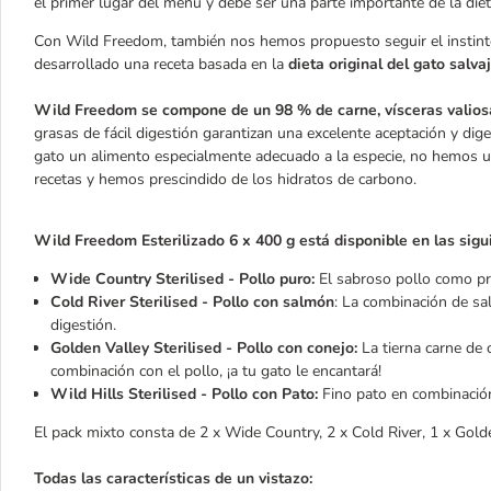
el primer lugar del menú y debe ser una parte importante de la die
Con Wild Freedom, también nos hemos propuesto seguir el instint
desarrollado una receta basada en la
dieta original del gato salva
Wild Freedom se compone de un 98 % de carne, vísceras valiosa
grasas de fácil digestión garantizan una excelente aceptación y diges
gato un alimento especialmente adecuado a la especie, no hemos ut
recetas y hemos prescindido de los hidratos de carbono.
Wild Freedom Esterilizado 6 x 400 g está disponible en las sigu
Wide Country Sterilised - Pollo puro:
El sabroso pollo como pro
Cold River Sterilised - Pollo con salmón
: La combinación de sal
digestión.
Golden Valley Sterilised - Pollo con conejo:
La tierna carne de 
combinación con el pollo, ¡a tu gato le encantará!
Wild Hills Sterilised - Pollo con Pato:
Fino pato en combinació
El pack mixto consta de 2 x Wide Country, 2 x Cold River, 1 x Golde
Todas las características de un vistazo: