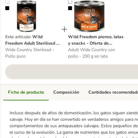
Wild Freedom Adult Sterilised 6 x 400 g - receta sin cereales
Wild Freedom pienso, latas y snac
Este artículo
:
Wild
Wild Freedom pienso, latas
Freedom Adult Sterilised 6
y snacks - Oferta de
x 400 g - receta sin
Wide Country Sterilised -
prueba
Adult Wide Country con
cereales
Pollo puro
pollo - 200 g en lata
Ficha de producto
Composición
Cantidades recomendad
Incluso después de años de domesticación, los gatos siguen siend
salvaje. Hoy en día se han convertido en verdaderos amigos para 
comportamientos de sus antepasados salvajes. Estos pequeños dep
el curso de la evolución. La gama de nutrientes que los gatos encu