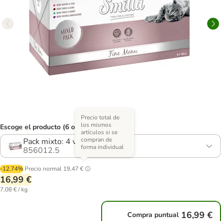
Precio total de
los mismos
Escoge el producto (6 opciones)
artículos si se
compran de
Pack mixto: 4 variedades
forma individual
856012.5
-12.74%
Precio normal
19,47 €
16,99 €
7,08 € / kg
16,99 €
Compra puntual