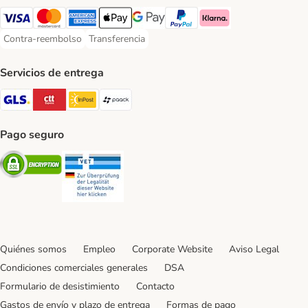
Visa Payment Method
Mastercard Payment Method
American Express Payment Method
Apple Pay Payment Method
Google Pay Payment Method
PayPal Payment Method
Klarna Payment Method
Contra-reembolso
Transferencia
Contra-reembolso Payment Method
Transferencia Payment Method
Servicios de entrega
GLS Shipping Method
CTTExpress Shipping Method
InPost Shipping Method
paack Shipping Method
Pago seguro
Security
Security
Quiénes somos
Empleo
Corporate Website
Aviso Legal
Condiciones comerciales generales
DSA
Formulario de desistimiento
Contacto
Gastos de envío y plazo de entrega
Formas de pago