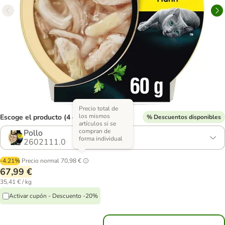
Precio total de
los mismos
Escoge el producto (4 opciones)
% Descuentos disponibles
artículos si se
compran de
Pollo
forma individual
2602111.0
-4.21%
Precio normal
70,98 €
67,99 €
35,41 € / kg
Activar cupón - Descuento -20%