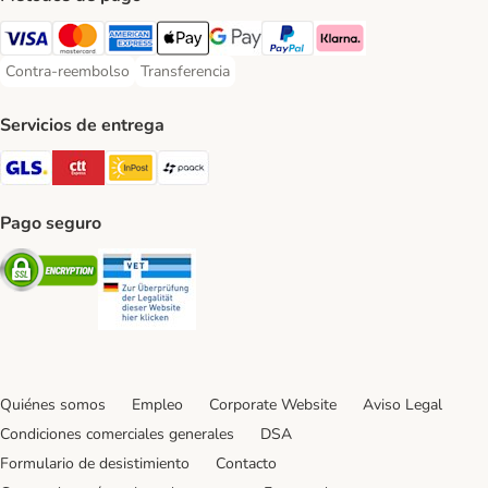
Visa Payment Method
Mastercard Payment Method
American Express Payment Method
Apple Pay Payment Method
Google Pay Payment Method
PayPal Payment Method
Klarna Payment Method
Contra-reembolso
Transferencia
Contra-reembolso Payment Method
Transferencia Payment Method
Servicios de entrega
GLS Shipping Method
CTTExpress Shipping Method
InPost Shipping Method
paack Shipping Method
Pago seguro
Security
Security
Quiénes somos
Empleo
Corporate Website
Aviso Legal
Condiciones comerciales generales
DSA
Formulario de desistimiento
Contacto