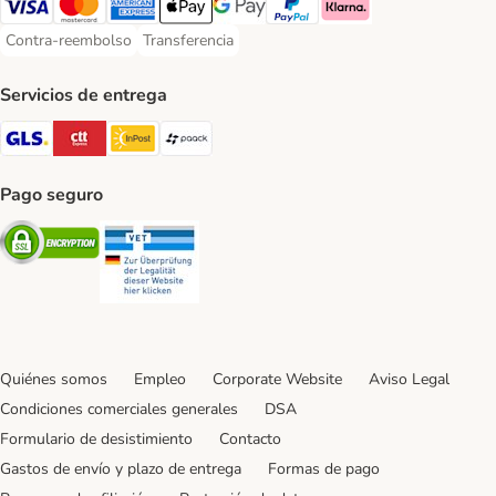
Visa Payment Method
Mastercard Payment Method
American Express Payment Method
Apple Pay Payment Method
Google Pay Payment Method
PayPal Payment Method
Klarna Payment Method
Contra-reembolso
Transferencia
Contra-reembolso Payment Method
Transferencia Payment Method
Servicios de entrega
GLS Shipping Method
CTTExpress Shipping Method
InPost Shipping Method
paack Shipping Method
Pago seguro
Security
Security
Quiénes somos
Empleo
Corporate Website
Aviso Legal
Condiciones comerciales generales
DSA
Formulario de desistimiento
Contacto
Gastos de envío y plazo de entrega
Formas de pago