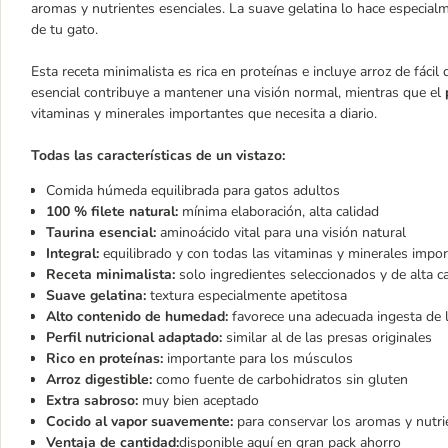
aromas y nutrientes esenciales. La suave gelatina lo hace especialm
de tu gato.
Esta receta minimalista es rica en proteínas e incluye arroz de fáci
esencial contribuye a mantener una visión normal, mientras que el
vitaminas y minerales importantes que necesita a diario.
Todas las características de un vistazo:
Comida húmeda equilibrada para gatos adultos
100 % filete natural:
mínima elaboración, alta calidad
Taurina esencial:
aminoácido vital para una visión natural
Integral:
equilibrado y con todas las vitaminas y minerales impo
Receta minimalista:
solo ingredientes seleccionados y de alta c
Suave gelatina:
textura especialmente apetitosa
Alto contenido de humedad:
favorece una adecuada ingesta de 
Perfil nutricional adaptado:
similar al de las presas originales
Rico en proteínas:
importante para los músculos
Arroz digestible:
como fuente de carbohidratos sin gluten
Extra sabroso:
muy bien aceptado
Cocido al vapor suavemente:
para conservar los aromas y nutri
Ventaja de cantidad:
disponible aquí en gran pack ahorro