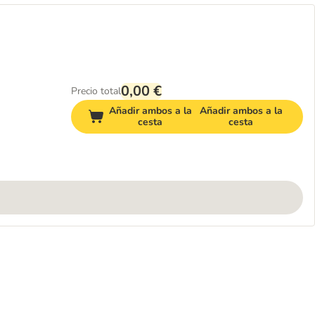
0,00 €
Precio total
Añadir ambos a la
Añadir ambos a la
cesta
cesta