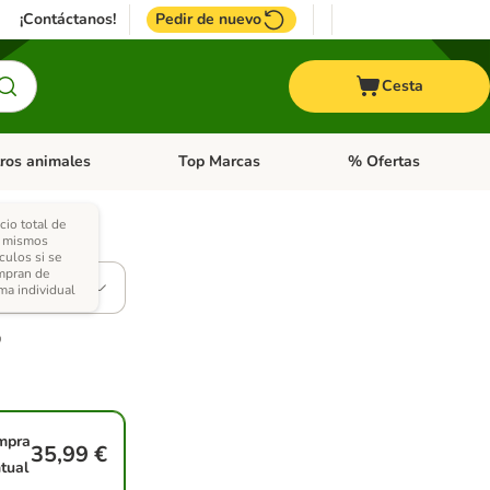
¡Contáctanos!
Pedir de nuevo
Cesta
ros animales
Top Marcas
% Ofertas
: Roedores y +
de categoria abierto: Pájaros
Menú de categoria abierto: Otros animales
Menú de categoria abie
cio total de
s mismos
iones)
ículos si se
mpran de
ma individual
mpra
35,99 €
tual