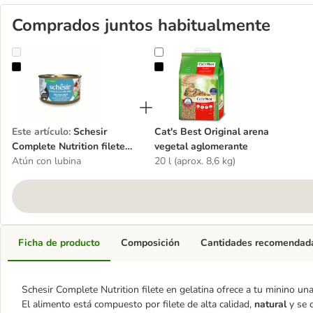
Comprados juntos habitualmente
Schesir Complete Nutrition filete en gelatina 24 x 85 g - Pack ahorr
Cat's Best Original arena vegetal
Este artículo
:
Schesir
Cat's Best Original arena
Complete Nutrition filete
vegetal aglomerante
en gelatina 24 x 85 g -
Atún con lubina
20 l (aprox. 8,6 kg)
Pack ahorro
Ficha de producto
Composición
Cantidades recomendad
Schesir Complete Nutrition filete en gelatina ofrece a tu minino u
El alimento está compuesto por filete de alta calidad,
natural
y se c