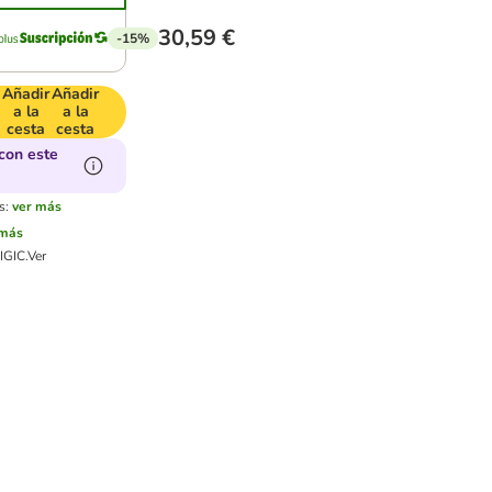
30,59 €
-15%
Añadir
Añadir
a la
a la
cesta
cesta
con este
s:
ver más
 más
IGIC.
Ver