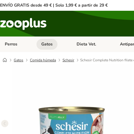
ENVÍO GRATIS desde 49 € | Solo 1,99 € a partir de 29 €
Perros
Gatos
Dieta Vet.
Antipar
Menú de categoria abierto: Perros
Menú de categoria abierto: Gatos
Menú de ca
Gatos
Comida húmeda
Schesir
Schesir Complete Nutrition filete 