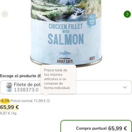
Precio total de
los mismos
Escoge el producto (6 opciones)
artículos si se
compran de
Filete de pollo con salmón
forma individual
1338373.0
-8.3%
Precio normal
71,96 €
65,99 €
6,87 € / kg
65,99 €
Compra puntual