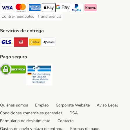
Visa Payment Method
Mastercard Payment Method
American Express Payment Method
Apple Pay Payment Method
Google Pay Payment Method
PayPal Payment Method
Klarna Payment Method
Contra-reembolso
Transferencia
Contra-reembolso Payment Method
Transferencia Payment Method
Servicios de entrega
GLS Shipping Method
CTTExpress Shipping Method
InPost Shipping Method
paack Shipping Method
Pago seguro
Security
Security
Quiénes somos
Empleo
Corporate Website
Aviso Legal
Condiciones comerciales generales
DSA
Formulario de desistimiento
Contacto
Gastos de envío y plazo de entrega
Formas de pago