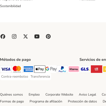
Sostenibilidad
Métodos de pago
Servicios de e
GLS Ship
CT
Visa Payment Method
Mastercard Payment Method
American Express Payment Method
Apple Pay Payment Method
Google Pay Payment Method
PayPal Payment Method
Klarna Payment Method
Contra-reembolso
Transferencia
Contra-reembolso Payment Method
Transferencia Payment Method
Quiénes somos
Empleo
Corporate Website
Aviso Legal
Co
Formas de pago
Programa de afiliación
Protección de datos
De