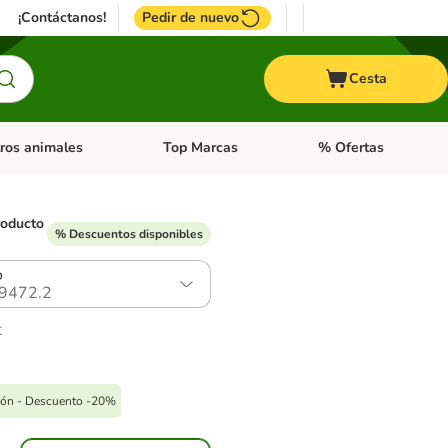
¡Contáctanos!
Pedir de nuevo
Cesta
ros animales
Top Marcas
% Ofertas
: Roedores y +
de categoria abierto: Pájaros
Menú de categoria abierto: Otros animales
Menú de categoria abie
roducto
% Descuentos disponibles
)
o
9472.2
€
pón - Descuento -20%