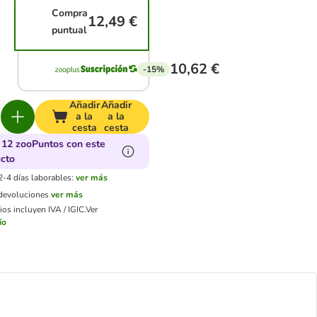
Compra
12,49 €
puntual
10,62 €
-15%
Añadir
Añadir
a la
a la
cesta
cesta
12 zooPuntos con este
cto
2-4 días laborables:
ver más
 devoluciones
ver más
os incluyen IVA / IGIC.
Ver
ío