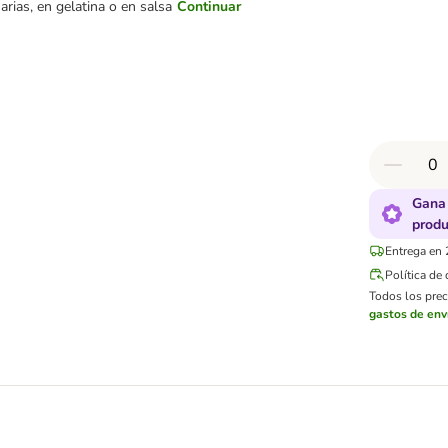
narias, en gelatina o en salsa
Continuar
Gana 
produ
Entrega en 
Política de
Todos los preci
gastos de env