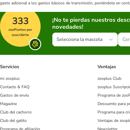
gasto adicional a los gastos básicos de transmisión, poniéndote en cont
333
¡No te pierdas nuestros des
novedades!
zooPuntos por
suscribirte
Selecciona la mascota
Servicios
Ventajas
mi zooplus
zooplus Club
Contacto & FAQ
zooplus Suscripci
Gastos de envío
Programa de zoo
Magazine
Descuento para p
Club del cachorro
Programa para cr
Club del gatito
Ventajas de zoopl
Programa de afiliación
Newsletter