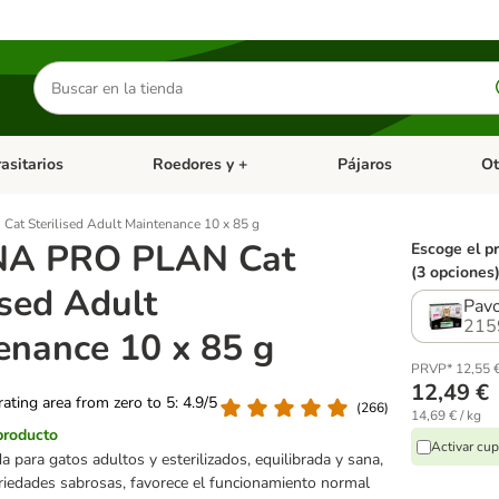
Buscar
productos
asitarios
Roedores y +
Pájaros
Ot
tegoria abierto: Dieta Vet.
Menú de categoria abierto: Antiparasitarios
Menú de categoria abierto
Menú 
t Sterilised Adult Maintenance 10 x 85 g
NA PRO PLAN Cat
Escoge el p
(3 opciones
ised Adult
Pav
215
enance 10 x 85 g
PRVP* 12,55 
12,49 €
 rating area from zero to 5: 4.9/5
(
266
)
14,69 € / kg
producto
Activar cu
para gatos adultos y esterilizados, equilibrada y sana,
ariedades sabrosas, favorece el funcionamiento normal