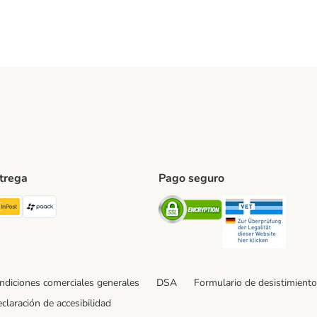
ntrega
Pago seguro
ping Method
TExpress Shipping Method
InPost Shipping Method
paack Shipping Method
Security
Securit
ndiciones comerciales generales
DSA
Formulario de desistimiento
claración de accesibilidad