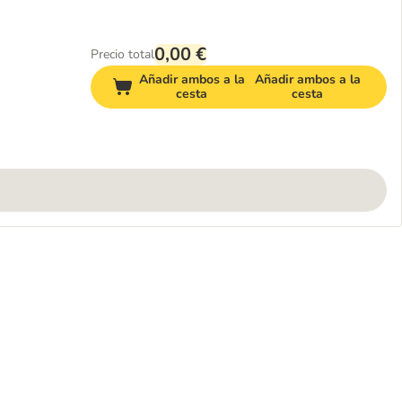
0,00 €
Precio total
Añadir ambos a la
Añadir ambos a la
cesta
cesta