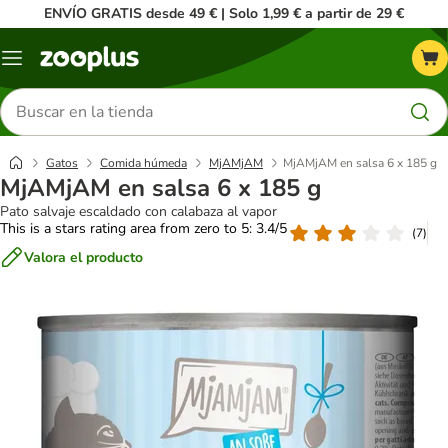
ENVÍO GRATIS desde 49 € | Solo 1,99 € a partir de 29 €
Menú
Buscar
productos
Gatos
Comida húmeda
MjAMjAM
MjAMjAM en salsa 6 x 185 g
MjAMjAM en salsa 6 x 185 g
Pato salvaje escaldado con calabaza al vapor
This is a stars rating area from zero to 5: 3.4/5
(
7
)
Valora el producto