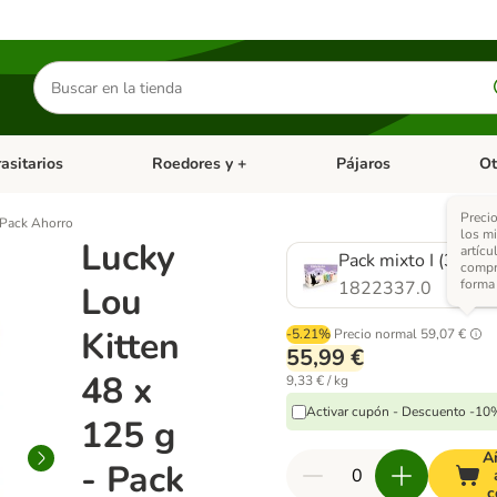
Buscar
productos
asitarios
Roedores y +
Pájaros
Ot
tegoria abierto: Dieta Vet.
Menú de categoria abierto: Antiparasitarios
Menú de categoria abierto
Menú 
Precio
 Pack Ahorro
los m
Lucky
artícu
Pack mixto I (3 vari
compr
forma 
1822337.0
Lou
Kitten
-5.21%
Precio normal
59,07 €
55,99 €
48 x
9,33 € / kg
Activar cupón - Descuento -10
125 g
A
- Pack
c