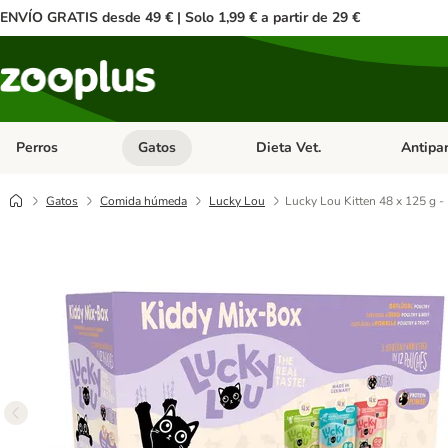
ENVÍO GRATIS desde 49 € | Solo 1,99 € a partir de 29 €
Perros
Gatos
Dieta Vet.
Antipar
Menú de categoria abierto: Perros
Menú de categoria abierto: Gatos
Menú de ca
Gatos
Comida húmeda
Lucky Lou
Lucky Lou Kitten 48 x 125 g -