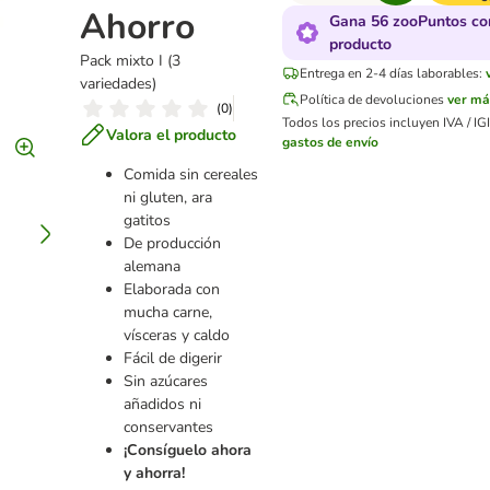
Ahorro
Gana 56 zooPuntos co
producto
Pack mixto I (3
Entrega en 2-4 días laborables:
variedades)
Política de devoluciones
ver má
(
0
)
Todos los precios incluyen IVA / IGI
Valora el producto
gastos de envío
Comida sin cereales
ni gluten, ara
gatitos
De producción
alemana
Elaborada con
mucha carne,
vísceras y caldo
Fácil de digerir
Sin azúcares
añadidos ni
conservantes
¡Consíguelo ahora
y ahorra!