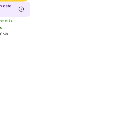
n este
ver más
s
C.
Ver