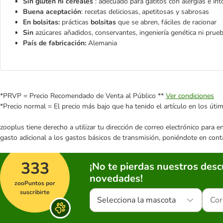
Sin gluten ni cereales
: adecuado para gatitos con alergias e int
Buena aceptación
: recetas deliciosas, apetitosas y sabrosas
En bolsitas:
prácticas
bolsitas
que se abren, fáciles de racionar
Sin
azúcares añadidos, conservantes, ingeniería genética ni prue
País de fabricación:
Alemania
*PRVP = Precio Recomendado de Venta al Público **
Ver condiciones
*Precio normal = El precio más bajo que ha tenido el artículo en los úti
zooplus tiene derecho a utilizar tu dirección de correo electrónico para 
gasto adicional a los gastos básicos de transmisión, poniéndote en cont
333
¡No te pierdas nuestros des
novedades!
zooPuntos por
suscribirte
Selecciona la mascota