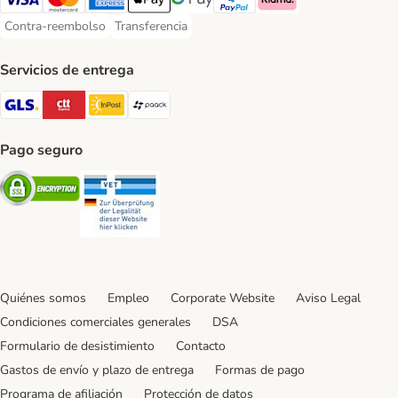
Visa Payment Method
Mastercard Payment Method
American Express Payment Method
Apple Pay Payment Method
Google Pay Payment Method
PayPal Payment Method
Klarna Payment Method
Contra-reembolso
Transferencia
Contra-reembolso Payment Method
Transferencia Payment Method
Servicios de entrega
GLS Shipping Method
CTTExpress Shipping Method
InPost Shipping Method
paack Shipping Method
Pago seguro
Security
Security
Quiénes somos
Empleo
Corporate Website
Aviso Legal
Condiciones comerciales generales
DSA
Formulario de desistimiento
Contacto
Gastos de envío y plazo de entrega
Formas de pago
Programa de afiliación
Protección de datos