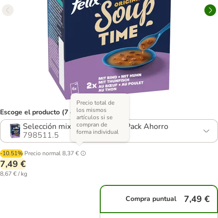
Precio total de
los mismos
Escoge el producto (7 opciones)
artículos si se
compran de
Selección mixta (18 x 48 g) - Pack Ahorro
forma individual
798511.5
-10.51%
Precio normal
8,37 €
7,49 €
8,67 € / kg
7,49 €
Compra puntual