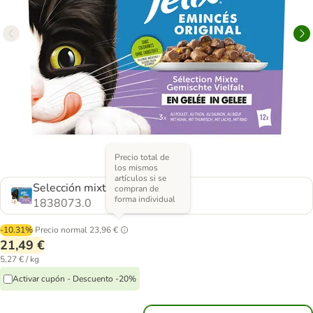
Precio total de
los mismos
artículos si se
Selección mixta
compran de
forma individual
1838073.0
-10.31%
Precio normal
23,96 €
21,49 €
5,27 € / kg
Activar cupón - Descuento -20%