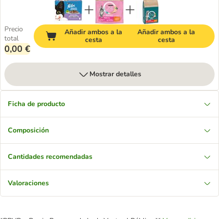
Precio
Añadir ambos a la
Añadir ambos a la
total
cesta
cesta
0,00 €
Mostrar detalles
Ficha de producto
Composición
Cantidades recomendadas
Valoraciones