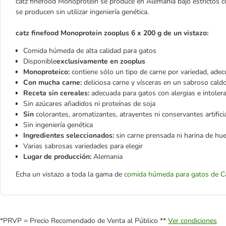
catz finefood Monoprotein se produce en Alemania bajo estrictos c
se producen sin utilizar ingeniería genética.
catz finefood Monoprotein zooplus 6 x 200 g de un vistazo:
Comida húmeda de alta calidad para gatos
Disponible
exclusivamente en zooplus
Monoproteico:
contiene sólo un tipo de carne por variedad, adec
Con mucha carne:
deliciosa carne y vísceras en un sabroso cal
Receta sin cereales:
adecuada para gatos con alergias e intoler
Sin azúcares añadidos ni proteínas de soja
Sin
colorantes, aromatizantes, atrayentes ni conservantes artifici
Sin ingeniería genética
Ingredientes seleccionados:
sin carne prensada ni harina de hu
Varias sabrosas variedades para elegir
Lugar de producción:
Alemania
Echa un vistazo a toda la gama de
comida húmeda para gatos de C
*PRVP = Precio Recomendado de Venta al Público **
Ver condiciones