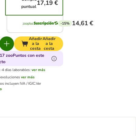
17,19 €
puntual
14,61 €
-15%
Añadir
Añadir
a la
a la
cesta
cesta
17 zooPuntos con este
cto
-4 días laborables:
ver más
devoluciones
ver más
os incluyen IVA / IGIC.
Ver
ío