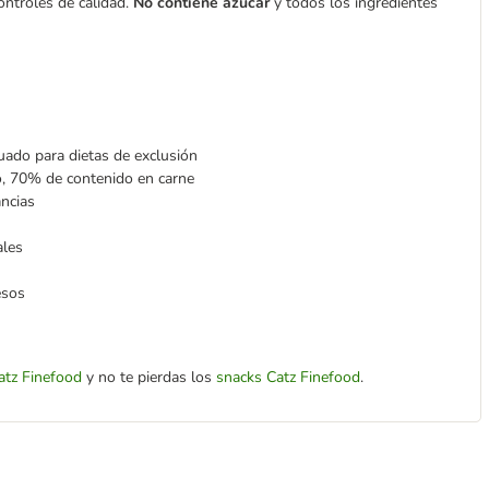
ontroles de calidad.
No contiene azúcar
y todos los ingredientes
uado para dietas de exclusión
do, 70% de contenido en carne
ancias
ales
esos
atz Finefood
y no te pierdas los
snacks Catz Finefood
.