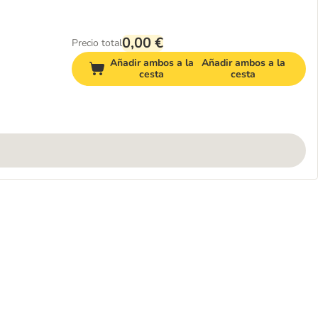
0,00 €
Precio total
Añadir ambos a la
Añadir ambos a la
cesta
cesta