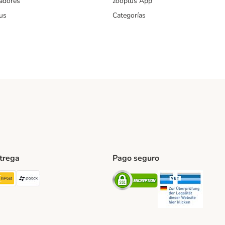
iadores
zooplus App
us
Categorías
ntrega
Pago seguro
ping Method
TExpress Shipping Method
InPost Shipping Method
paack Shipping Method
Security
Securit