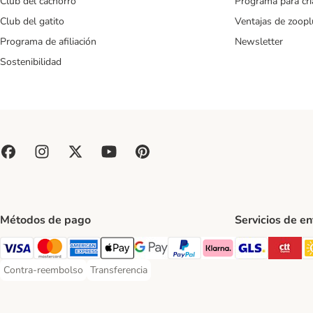
Club del cachorro
Programa para cr
Club del gatito
Ventajas de zoopl
Programa de afiliación
Newsletter
Sostenibilidad
Métodos de pago
Servicios de e
GLS Ship
CT
Visa Payment Method
Mastercard Payment Method
American Express Payment Method
Apple Pay Payment Method
Google Pay Payment Method
PayPal Payment Method
Klarna Payment Method
Contra-reembolso
Transferencia
Contra-reembolso Payment Method
Transferencia Payment Method