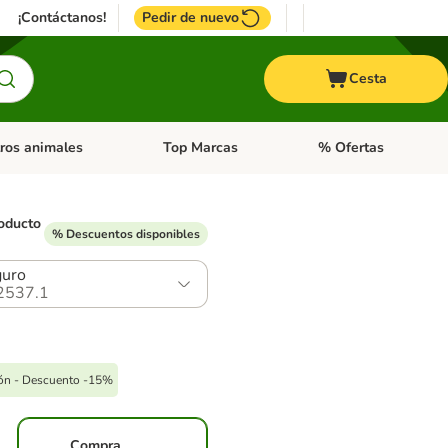
¡Contáctanos!
Pedir de nuevo
Cesta
ros animales
Top Marcas
% Ofertas
: Roedores y +
de categoria abierto: Pájaros
Menú de categoria abierto: Otros animales
Menú de categoria abie
oducto
% Descuentos disponibles
uro
2537.1
pón - Descuento -15%
Compra