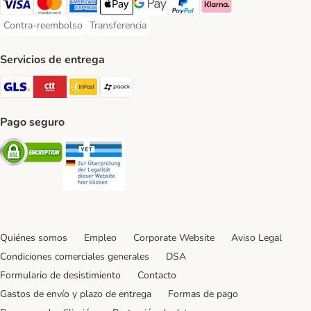
Visa Payment Method
Mastercard Payment Method
American Express Payment Method
Apple Pay Payment Method
Google Pay Payment Method
PayPal Payment Method
Klarna Payment Method
Contra-reembolso
Transferencia
Contra-reembolso Payment Method
Transferencia Payment Method
Servicios de entrega
GLS Shipping Method
CTTExpress Shipping Method
InPost Shipping Method
paack Shipping Method
Pago seguro
Security
Security
Quiénes somos
Empleo
Corporate Website
Aviso Legal
Condiciones comerciales generales
DSA
Formulario de desistimiento
Contacto
Gastos de envío y plazo de entrega
Formas de pago