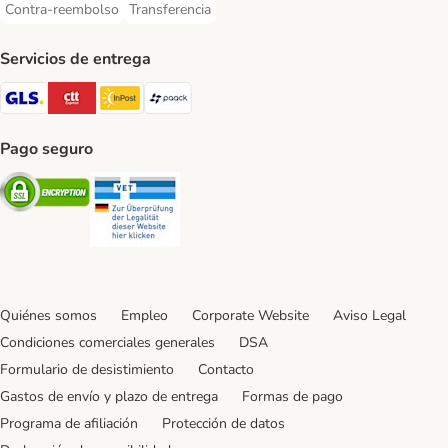
Contra-reembolso
Transferencia
Contra-reembolso Payment Method
Transferencia Payment Method
Servicios de entrega
GLS Shipping Method
CTTExpress Shipping Method
InPost Shipping Method
paack Shipping Method
Pago seguro
Security
Security
Quiénes somos
Empleo
Corporate Website
Aviso Legal
Condiciones comerciales generales
DSA
Formulario de desistimiento
Contacto
Gastos de envío y plazo de entrega
Formas de pago
Programa de afiliación
Protección de datos