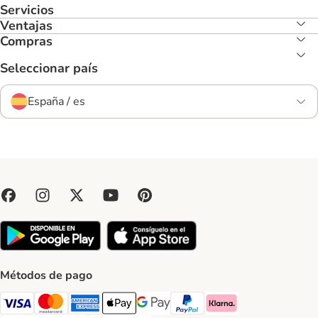
Servicios
Ventajas
Compras
Seleccionar país
España / es
Métodos de pago
Visa Payment Method
Mastercard Payment Method
American Express Payment Method
Apple Pay Payment Method
Google Pay Payment Method
PayPal Payment Method
Klarna Payment Method